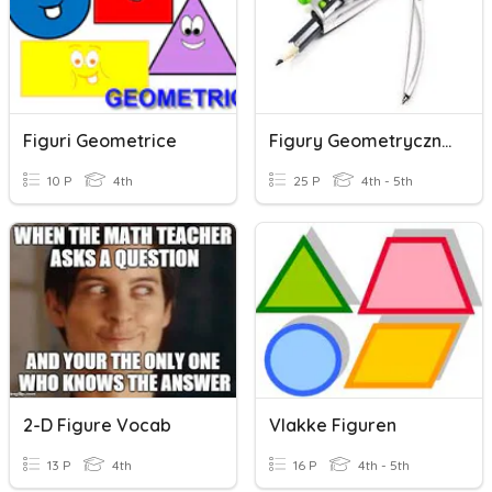
Figuri Geometrice
Figury Geometryczne
10 P
4th
25 P
4th - 5th
2-D Figure Vocab
Vlakke Figuren
13 P
4th
16 P
4th - 5th