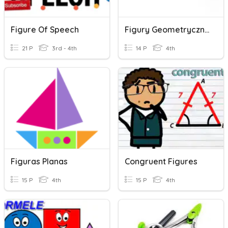
Figure Of Speech
Figury Geometryczne
21 P
3rd - 4th
14 P
4th
Figuras Planas
Congruent Figures
15 P
4th
15 P
4th