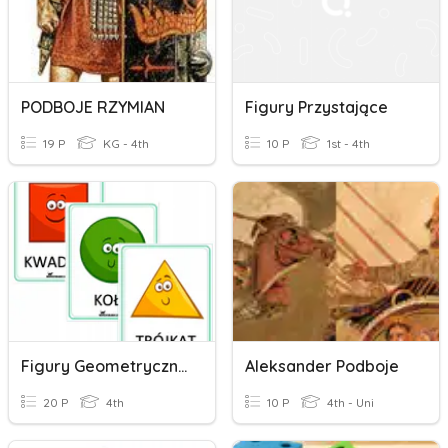
PODBOJE RZYMIAN
Figury Przystające
19 P
KG - 4th
10 P
1st - 4th
Figury Geometryczne
Aleksander Podboje
20 P
4th
10 P
4th - Uni