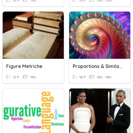
10 P
11th
15 P
11th - 12th
Figure Metriche
Proportions & Similar Figures
12 P
11th
18 P
9th - 11th