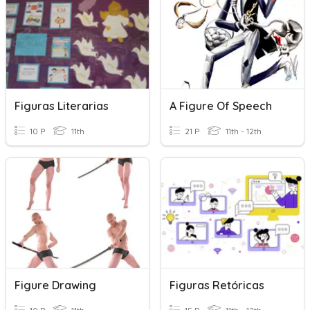
Figuras Literarias
A Figure Of Speech
10 P
11th
21 P
11th - 12th
Figure Drawing
Figuras Retóricas