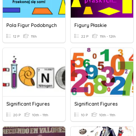
Pola Figur Podobnych
Figury Płaskie
12 P
11th
22 P
11th - 12th
Significant Figures
Significant Figures
20 P
10th - 11th
10 P
10th - 11th