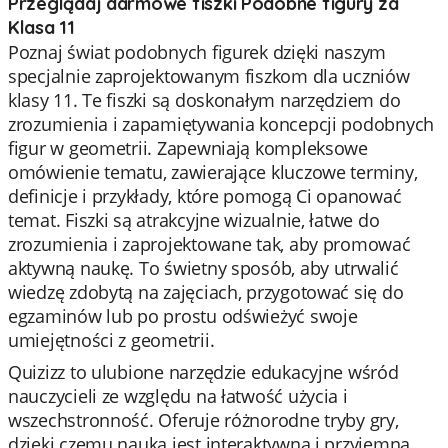
Przeglądaj darmowe fiszki Podobne figury za
Klasa 11
Poznaj świat podobnych figurek dzięki naszym
specjalnie zaprojektowanym fiszkom dla uczniów
klasy 11. Te fiszki są doskonałym narzędziem do
zrozumienia i zapamiętywania koncepcji podobnych
figur w geometrii. Zapewniają kompleksowe
omówienie tematu, zawierające kluczowe terminy,
definicje i przykłady, które pomogą Ci opanować
temat. Fiszki są atrakcyjne wizualnie, łatwe do
zrozumienia i zaprojektowane tak, aby promować
aktywną naukę. To świetny sposób, aby utrwalić
wiedzę zdobytą na zajęciach, przygotować się do
egzaminów lub po prostu odświeżyć swoje
umiejętności z geometrii.
Quizizz to ulubione narzędzie edukacyjne wśród
nauczycieli ze względu na łatwość użycia i
wszechstronność. Oferuje różnorodne tryby gry,
dzięki czemu nauka jest interaktywna i przyjemna.