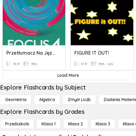
Przetłumacz Na Język Angielski Podane Wyrazy
FIGURE IT OUT!
19 P
11th
17 P
11th - Uni
Load More
Explore Flashcards by Subject
Geometria
Algebra
Zmysł Liczb
Zadania Matema
Explore Flashcards by Grades
Przedszkole
Klasa 1
Klasa 2
Klasa 3
Klasa 