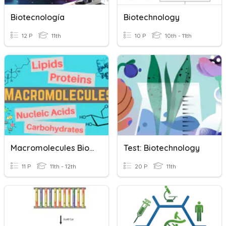
Biotecnología
Biotechnology
12 P
11th
10 P
10th - 11th
Macromolecules Biotechnology
Test: Biotechnology
11 P
11th - 12th
20 P
11th