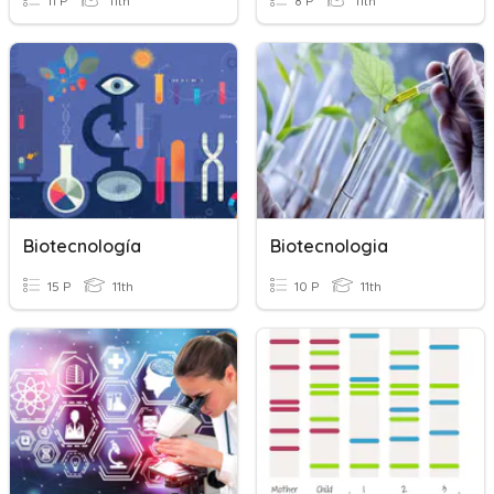
11 P
11th
8 P
11th
Biotecnología
Biotecnologia
15 P
11th
10 P
11th