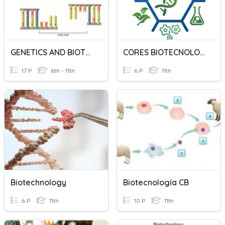
GENETICS AND BIOTECHNOLOGY
CORES BIOTECNOLOGIA
17 P
6th - 11th
6 P
11th
Biotechnology
Biotecnología CB
6 P
11th
10 P
11th