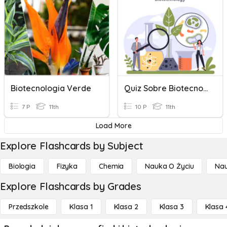
Biotecnologia Verde
Quiz Sobre Biotecnologia
7 P
11th
10 P
11th
Load More
Explore Flashcards by Subject
Biologia
Fizyka
Chemia
Nauka O Życiu
Nau
Explore Flashcards by Grades
Przedszkole
Klasa 1
Klasa 2
Klasa 3
Klasa 