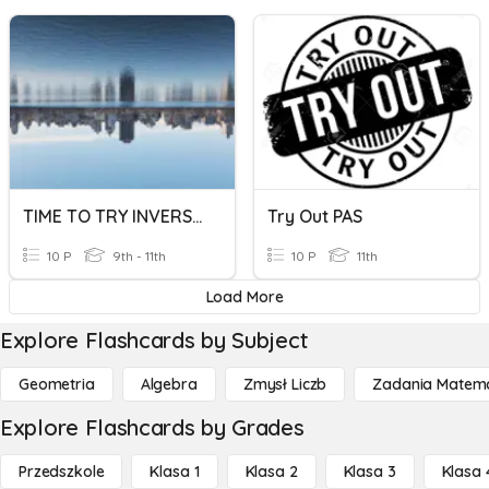
TIME TO TRY INVERSION!
Try Out PAS
10 P
9th - 11th
10 P
11th
Load More
Explore Flashcards by Subject
Geometria
Algebra
Zmysł Liczb
Zadania Matema
Explore Flashcards by Grades
Przedszkole
Klasa 1
Klasa 2
Klasa 3
Klasa 