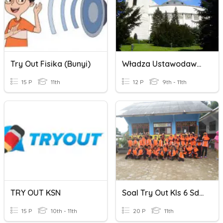
Try Out Fisika (Bunyi)
Władza Ustawodawcza
15 P
11th
12 P
9th - 11th
TRY OUT KSN
Soal Try Out Kls 6 Sd 2020
15 P
10th - 11th
20 P
11th