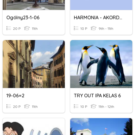
Ogólny23-1-06
HARMONIA - AKORDY POBOCZNE II
20 P
11th
10 P
9th - 11th
19-06=2
TRY OUT IPA KELAS 6
20 P
11th
10 P
11th - 12th