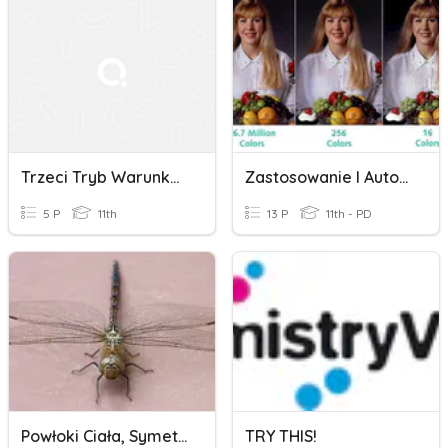
Trzeci Tryb Warunkowy
Zastosowanie I Automatyzacja Formatów Plików Graficznych
5 P
11th
13 P
11th - PD
Powłoki Ciała, Symetria I Ruch Zwierząt
TRY THIS!