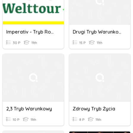
Imperativ - Tryb Rozkazujący - Teil 2
Drugi Tryb Warunkowy
30 P
11th
15 P
11th
2,3 Tryb Warunkowy
Zdrowy Tryb Życia
10 P
11th
8 P
11th