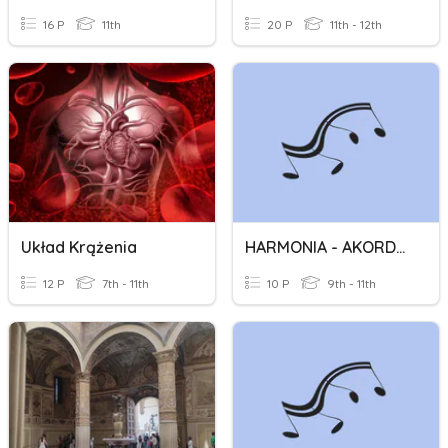
16 P
11th
20 P
11th - 12th
Układ Krążenia
HARMONIA - AKORDY POBOCZNE I
12 P
7th - 11th
10 P
9th - 11th