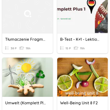
Tłumaczenie Fragmentów Zdań Test 1
B-Test - K+1 - Lektion 1a - Wortschatz - A
38 P
11th
15 P
11th
Umwelt (Komplett Plus L 2a,2b)
Well-Being Unit 8 F2