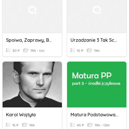
Spoiwa, Zaprawy, Beton
Urzadzanie 3 Tak Schody
30 P
11th - Uni
10 P
11th
Karol Wojtyła
Matura Podstawowa - Tłumaczenia / Uzupełnij.
15 P
11th
45 P
11th - 12th