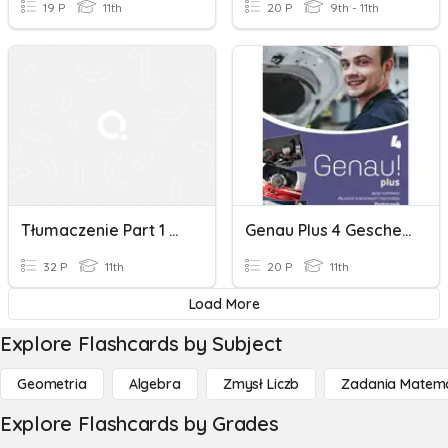
19 P
11th
20 P
9th - 11th
Tłumaczenie Part 1 And 2
Genau Plus 4 Geschenke
32 P
11th
20 P
11th
Load More
Explore Flashcards by Subject
Geometria
Algebra
Zmysł Liczb
Zadania Matema
Explore Flashcards by Grades