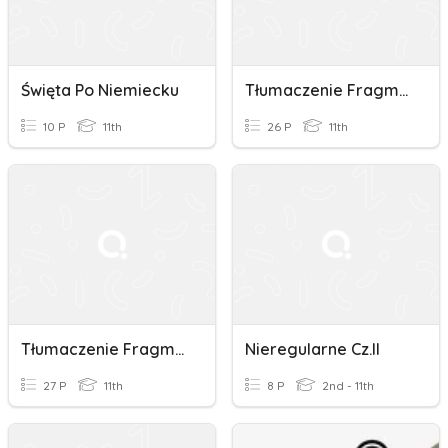
Święta Po Niemiecku
Tłumaczenie Fragmentów Zdań Part 3
10 P
11th
26 P
11th
Tłumaczenie Fragmentów Zdań Part 4
Nieregularne Cz.II
27 P
11th
8 P
2nd - 11th