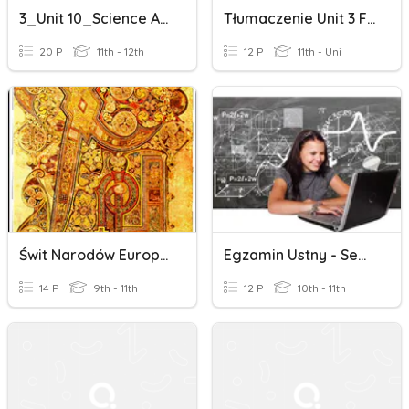
3_Unit 10_Science And Technology
Tłumaczenie Unit 3 Focus 4
20 P
11th - 12th
12 P
11th - Uni
Świt Narodów Europejskich
Egzamin Ustny - Semestr IV LO Dla Dorosłych
14 P
9th - 11th
12 P
10th - 11th