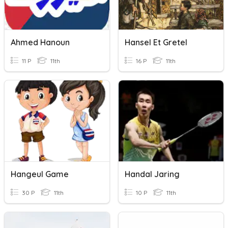
Ahmed Hanoun
Hansel Et Gretel
11 P
11th
16 P
11th
Hangeul Game
Handal Jaring
30 P
11th
10 P
11th