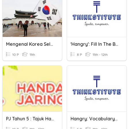
Mengenal Korea Selatan
'Hangry': Fill In The Blanks
10 P
11th
8 P
11th - 12th
PJ Tahun 5 : Tajuk Handal Jaring
Hangry: Vocabulary Cloze