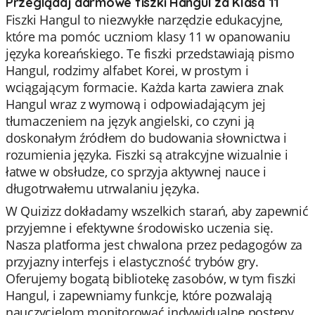
Przeglądaj darmowe fiszki Hangul za Klasa 11
Fiszki Hangul to niezwykłe narzędzie edukacyjne,
które ma pomóc uczniom klasy 11 w opanowaniu
języka koreańskiego. Te fiszki przedstawiają pismo
Hangul, rodzimy alfabet Korei, w prostym i
wciągającym formacie. Każda karta zawiera znak
Hangul wraz z wymową i odpowiadającym jej
tłumaczeniem na język angielski, co czyni ją
doskonałym źródłem do budowania słownictwa i
rozumienia języka. Fiszki są atrakcyjne wizualnie i
łatwe w obsłudze, co sprzyja aktywnej nauce i
długotrwałemu utrwalaniu języka.
W Quizizz dokładamy wszelkich starań, aby zapewnić
przyjemne i efektywne środowisko uczenia się.
Nasza platforma jest chwalona przez pedagogów za
przyjazny interfejs i elastyczność trybów gry.
Oferujemy bogatą bibliotekę zasobów, w tym fiszki
Hangul, i zapewniamy funkcje, które pozwalają
nauczycielom monitorować indywidualne postępy