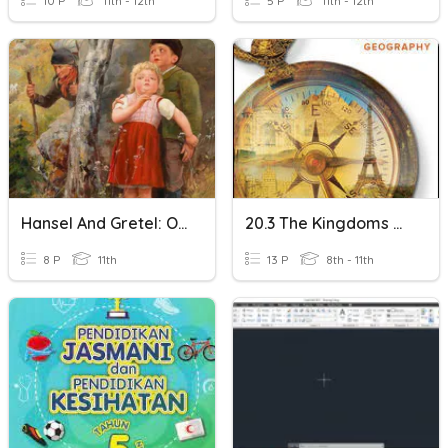
10 P
11th - 12th
5 P
11th - 12th
Hansel And Gretel: Origins And Variations Quiz
20.3 The Kingdoms Of Korea And Southeast Asia
8 P
11th
13 P
8th - 11th