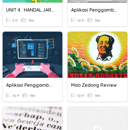
UNIT 4 : HANDAL JARING
Aplikasi Penggambaran 2D
5 P
11th
10 P
11th
Aplikasi Penggambaran 2D
Mao Zedong Review
10 P
11th
10 P
11th