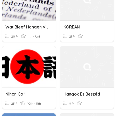
Wat Bleef Hangen Van Dit Trimester Nederlands In Het Zesde?
KOREAN
20 P
11th - Uni
21 P
11th
Nihon Go 1
Hangok És Beszéd
25 P
10th - 11th
8 P
11th