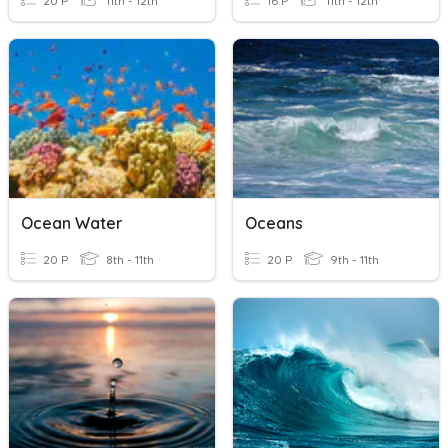
20 P
11th - 12th
16 P
11th - 12th
Ocean Water
Oceans
20 P
8th - 11th
20 P
9th - 11th