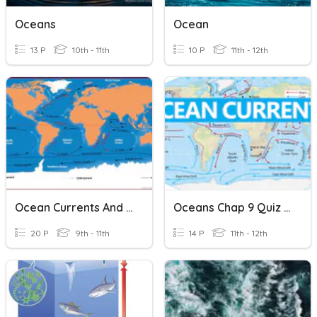
Oceans
Ocean
13 P
10th - 11th
10 P
11th - 12th
Ocean Currents And Climate
Oceans Chap 9 Quiz Review - Circulation Of The Ocean
20 P
9th - 11th
14 P
11th - 12th