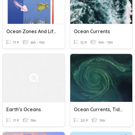
Ocean Zones And Lifestyles
Ocean Currents
17 P
6th - 11th
12 P
9th - 11th
Earth’s Oceans
Ocean Currents, Tides, And Upwelling
17 P
11th
20 P
11th