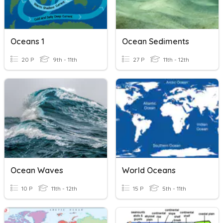
Oceans 1
Ocean Sediments
20 P
9th - 11th
27 P
11th - 12th
Ocean Waves
World Oceans
10 P
11th - 12th
15 P
5th - 11th