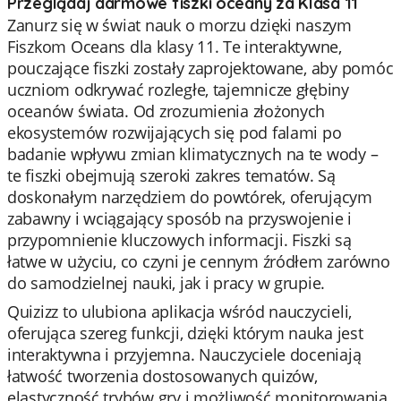
Przeglądaj darmowe fiszki oceany za Klasa 11
Zanurz się w świat nauk o morzu dzięki naszym
Fiszkom Oceans dla klasy 11. Te interaktywne,
pouczające fiszki zostały zaprojektowane, aby pomóc
uczniom odkrywać rozległe, tajemnicze głębiny
oceanów świata. Od zrozumienia złożonych
ekosystemów rozwijających się pod falami po
badanie wpływu zmian klimatycznych na te wody –
te fiszki obejmują szeroki zakres tematów. Są
doskonałym narzędziem do powtórek, oferującym
zabawny i wciągający sposób na przyswojenie i
przypomnienie kluczowych informacji. Fiszki są
łatwe w użyciu, co czyni je cennym źródłem zarówno
do samodzielnej nauki, jak i pracy w grupie.
Quizizz to ulubiona aplikacja wśród nauczycieli,
oferująca szereg funkcji, dzięki którym nauka jest
interaktywna i przyjemna. Nauczyciele doceniają
łatwość tworzenia dostosowanych quizów,
elastyczność trybów gry i możliwość monitorowania