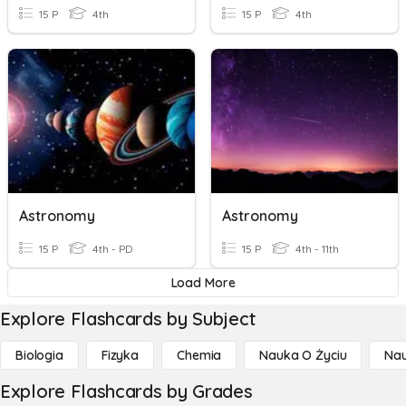
15 P
4th
15 P
4th
Astronomy
Astronomy
15 P
4th - PD
15 P
4th - 11th
Load More
Explore Flashcards by Subject
Biologia
Fizyka
Chemia
Nauka O Życiu
Nau
Explore Flashcards by Grades