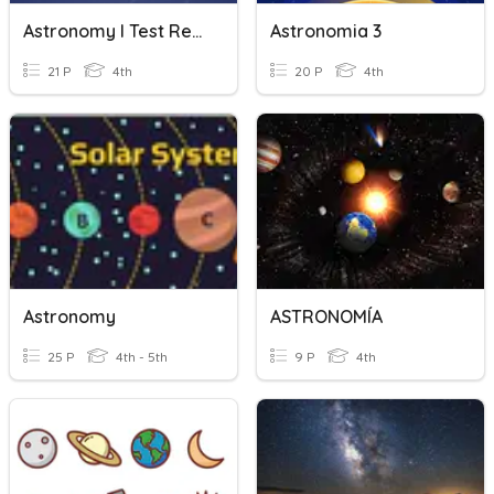
Astronomy I Test Review
Astronomia 3
21 P
4th
20 P
4th
Astronomy
ASTRONOMÍA
25 P
4th - 5th
9 P
4th