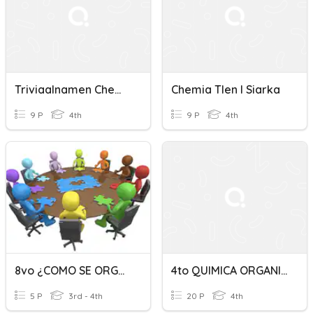
Triviaalnamen Chemie
Chemia Tlen I Siarka
9 P
4th
9 P
4th
8vo ¿COMO SE ORGANIZAN LAS PERSONAS?
4to QUIMICA ORGANICA
5 P
3rd - 4th
20 P
4th