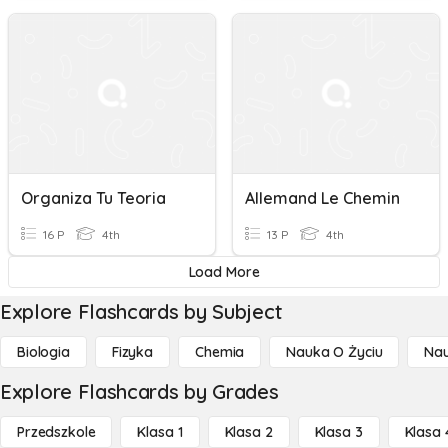
Organiza Tu Teoria
Allemand Le Chemin
16 P
4th
13 P
4th
Load More
Explore Flashcards by Subject
Biologia
Fizyka
Chemia
Nauka O Życiu
Nau
Explore Flashcards by Grades
Przedszkole
Klasa 1
Klasa 2
Klasa 3
Klasa 