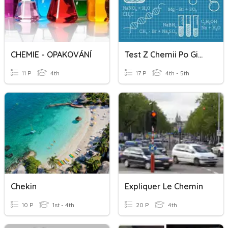
CHEMIE - OPAKOVÁNÍ
Test Z Chemii Po Gimnazjum
11 P
4th
17 P
4th - 5th
Chekin
Expliquer Le Chemin
10 P
1st - 4th
20 P
4th