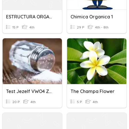
ESTRUCTURA ORGANICA 10-FEB
Chimica Organica 1
15 P
4th
29 P
4th - 8th
Test Jezelf VWO4 Zouten Chemie Overal H4
The Champa Flower
20 P
4th
5 P
4th