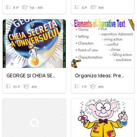
8 P
1st - 4th
6 P
4th
GEORGE ŞI CHEIA SECRETĂ A UNIVERSULUI
Organiza Ideas: Pre-Writing II
10 P
4th
7 P
4th