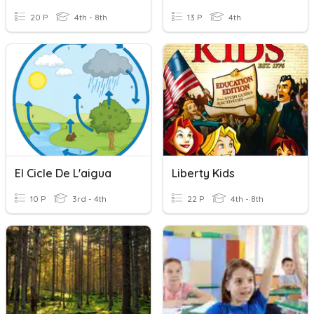
20 P
4th - 8th
13 P
4th
El Cicle De L'aigua
Liberty Kids
10 P
3rd - 4th
22 P
4th - 8th