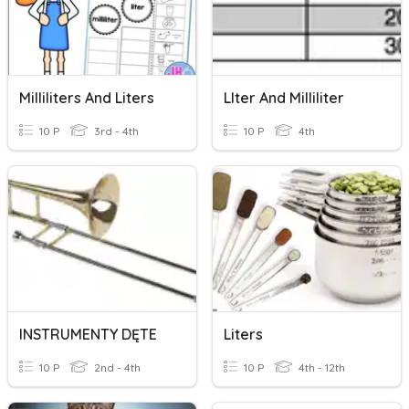
Milliliters And Liters
LIter And Milliliter
10 P
3rd - 4th
10 P
4th
INSTRUMENTY DĘTE
Liters
10 P
2nd - 4th
10 P
4th - 12th