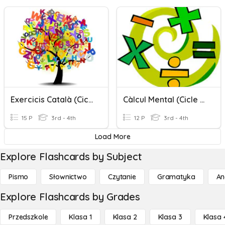
Exercicis Català (Cicle Mitjà)
Càlcul Mental (Cicle Mitjà)
15 P
3rd - 4th
12 P
3rd - 4th
Load More
Explore Flashcards by Subject
Pismo
Słownictwo
Czytanie
Gramatyka
An
Explore Flashcards by Grades
Przedszkole
Klasa 1
Klasa 2
Klasa 3
Klasa 