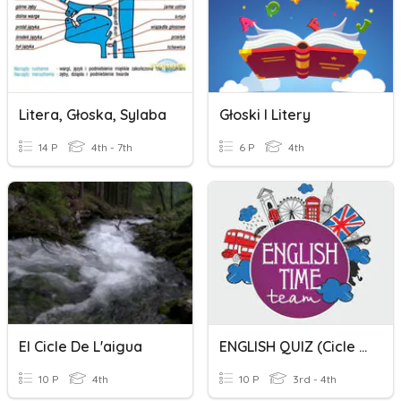
Litera, Głoska, Sylaba
Głoski I Litery
14 P
4th - 7th
6 P
4th
El Cicle De L'aigua
ENGLISH QUIZ (Cicle Mitjà)
10 P
4th
10 P
3rd - 4th