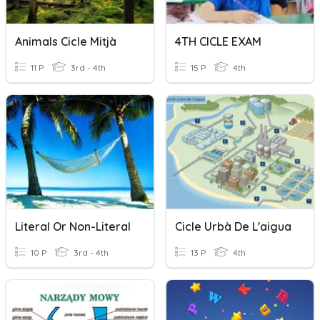
Animals Cicle Mitjà
4TH CICLE EXAM
11 P
3rd - 4th
15 P
4th
Literal Or Non-Literal
Cicle Urbà De L'aigua
10 P
3rd - 4th
13 P
4th