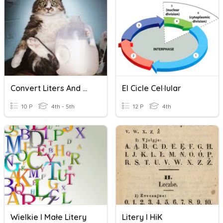
Convert Liters And Milliliters
El Cicle Cel·lular
10 P
4th - 5th
12 P
4th
Wielkie I Małe Litery
Litery I HiK