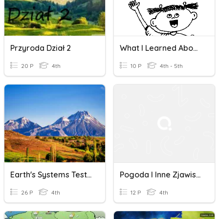
Przyroda Dział 2
What I Learned About The Circulatory System!
20 P
4th
10 P
4th - 5th
Earth's Systems Test Part I
Pogoda I Inne Zjawiska Pogodowe
26 P
4th
12 P
4th