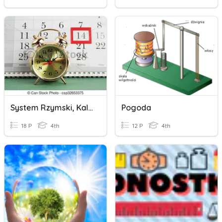
System Rzymski, Kalendarz I Zegar
Pogoda
18 P
4th
12 P
4th