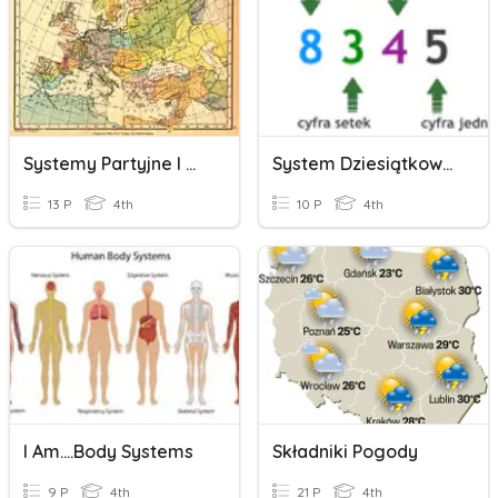
Systemy Partyjne I Wyborcze
System Dziesiątkowy I Porównywanie
13 P
4th
10 P
4th
I Am....body Systems
Składniki Pogody
9 P
4th
21 P
4th