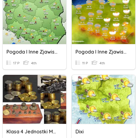
Pogoda I Inne Zjawiska
Pogoda I Inne Zjawiska
17 P
4th
11 P
4th
Klasa 4 Jednostki Monetarne, Długości, Masy I System Rzymski
Dixi