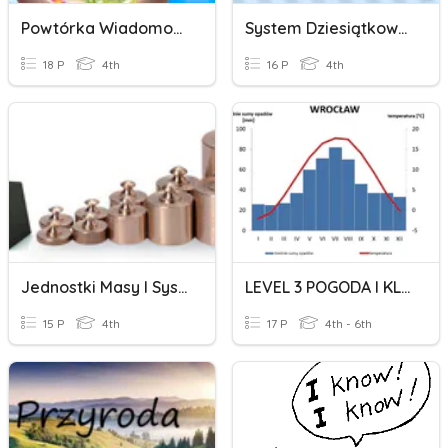
Powtórka Wiadomości Dla Przyrodników
System Dziesiątkowy, Jednostki Monetarne, Długości I Masy
18 P
4th
16 P
4th
Jednostki Masy I System Rzymski - Klasa 4
LEVEL 3 POGODA I KLIMAT
15 P
4th
17 P
4th - 6th