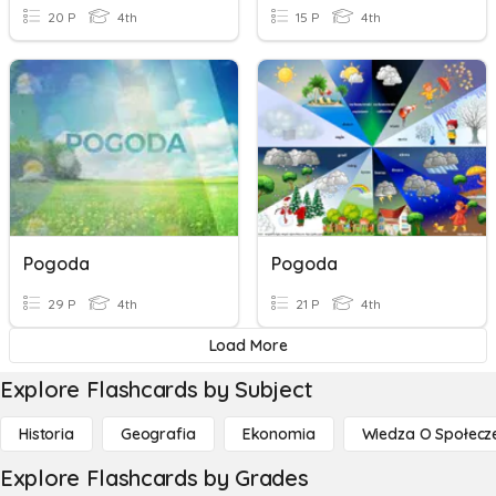
20 P
4th
15 P
4th
Pogoda
Pogoda
29 P
4th
21 P
4th
Load More
Explore Flashcards by Subject
Historia
Geografia
Ekonomia
Wiedza O Społecz
Explore Flashcards by Grades