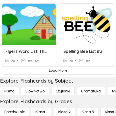
Flyers Word List: The Home
Spelling Bee List #3
20 P
4th - 6th
20 P
4th
Load More
Explore Flashcards by Subject
Pismo
Słownictwo
Czytanie
Gramatyka
An
Explore Flashcards by Grades
Przedszkole
Klasa 1
Klasa 2
Klasa 3
Klasa 