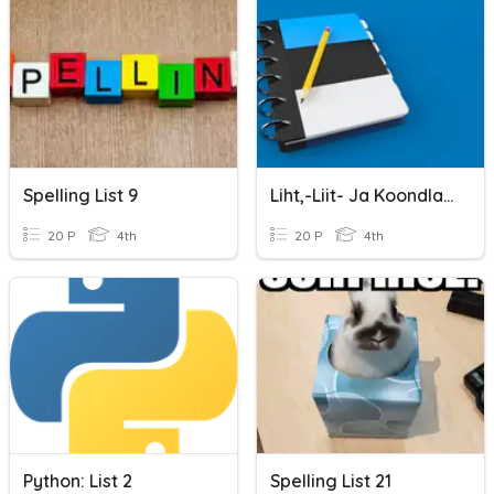
Spelling List 9
Liht,-Liit- Ja Koondlause
20 P
4th
20 P
4th
Python: List 2
Spelling List 21