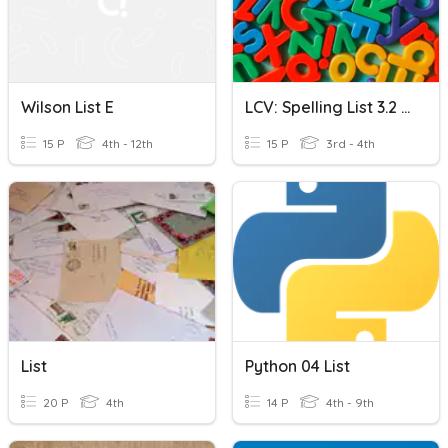
Wilson List E
LCV: Spelling List 3.2 /e/
15 P
4th - 12th
15 P
3rd - 4th
List
Python 04 List
20 P
4th
14 P
4th - 9th