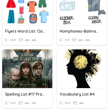
Flyers Word List: Clothes & Colours
Homphones-Batman List
19 P
4th - 6th
11 P
4th - 5th
Spelling List #17 Practice
Vocabulary List #4
12 P
4th - 7th
15 P
4th