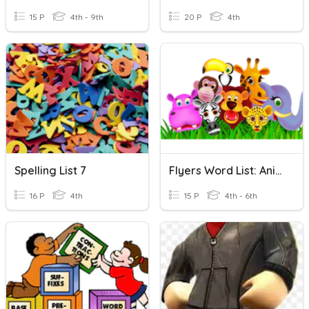
15 P
4th - 9th
20 P
4th
Spelling List 7
Flyers Word List: Animals
16 P
4th
15 P
4th - 6th