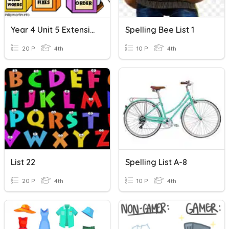
Year 4 Unit 5 Extension List Short E Sound
Spelling Bee List 1
20 P
4th
10 P
4th
List 22
Spelling List A-8
20 P
4th
10 P
4th