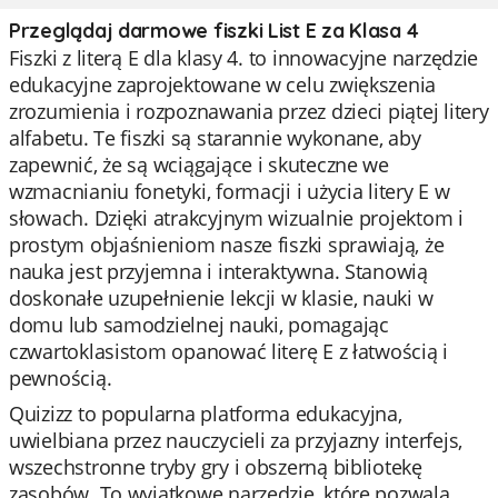
Przeglądaj darmowe fiszki List E za Klasa 4
Fiszki z literą E dla klasy 4. to innowacyjne narzędzie
edukacyjne zaprojektowane w celu zwiększenia
zrozumienia i rozpoznawania przez dzieci piątej litery
alfabetu. Te fiszki są starannie wykonane, aby
zapewnić, że są wciągające i skuteczne we
wzmacnianiu fonetyki, formacji i użycia litery E w
słowach. Dzięki atrakcyjnym wizualnie projektom i
prostym objaśnieniom nasze fiszki sprawiają, że
nauka jest przyjemna i interaktywna. Stanowią
doskonałe uzupełnienie lekcji w klasie, nauki w
domu lub samodzielnej nauki, pomagając
czwartoklasistom opanować literę E z łatwością i
pewnością.
Quizizz to popularna platforma edukacyjna,
uwielbiana przez nauczycieli za przyjazny interfejs,
wszechstronne tryby gry i obszerną bibliotekę
zasobów. To wyjątkowe narzędzie, które pozwala