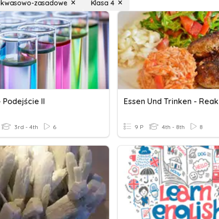
e kwasowo-zasadowe
Klasa 4
- Podejście II
Essen Und Trinken - Reak
3rd - 4th
6
9 P
4th - 8th
8