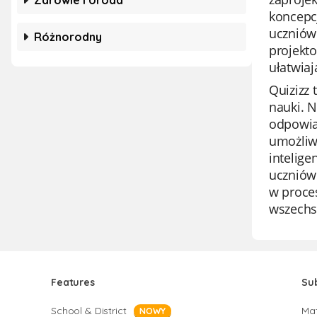
Zdrowie I Uroda
koncepcj
uczniów
Różnorodny
projekto
ułatwiaj
Quizizz 
nauki. N
odpowia
umożliwi
intelig
uczniów
w proces
wszechs
Features
Su
School & District
Ma
NOWY