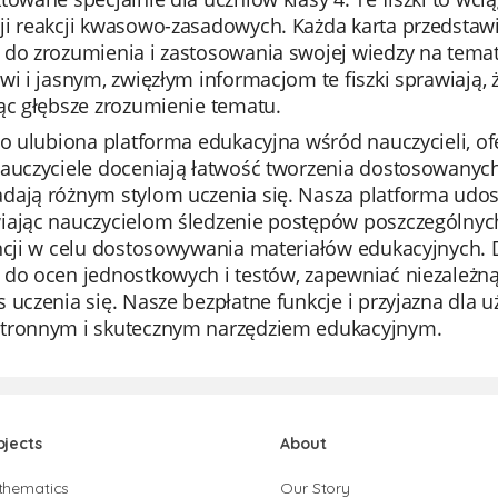
i reakcji kwasowo-zasadowych. Każda karta przedstawia
 do zrozumienia i zastosowania swojej wiedzy na temat
wi i jasnym, zwięzłym informacjom te fiszki sprawiają, ż
ąc głębsze zrozumienie tematu.
to ulubiona platforma edukacyjna wśród nauczycieli, of
auczyciele doceniają łatwość tworzenia dostosowanych 
dają różnym stylom uczenia się. Nasza platforma udost
ając nauczycielom śledzenie postępów poszczególnych u
encji w celu dostosowywania materiałów edukacyjnych. 
 do ocen jednostkowych i testów, zapewniać niezależną
 uczenia się. Nasze bezpłatne funkcje i przyjazna dla u
tronnym i skutecznym narzędziem edukacyjnym.
bjects
About
thematics
Our Story