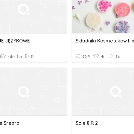
JE JĘZYKOWE
Składniki Kosmetyków I In
4th - 8th
5
20 P
4th
36
e Srebra
Sole 8 R 2