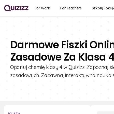
For Work
For Teachers
Szkoły i okrę
Darmowe Fiszki Onl
Zasadowe Za Klasa 
Opanuj chemię klasy 4 w Quizizz! Zapoznaj si
zasadowych. Zabawna, interaktywna nauka st