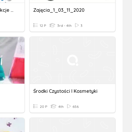
Zwroty Po Angielsku/reakcje - Cz. I
Zajęcia_1_03_11_2020
12 P
3rd - 4th
3
Środki Czystości I Kosmetyki
20 P
4th
656