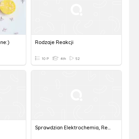
ne:)
Rodzaje Reakcji
10 P
4th
52
Sprawdzian Elektrochemia, Reakcje Utleniania - Redukcji