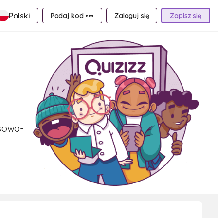
Polski
Podaj kod •••
Zaloguj się
Zapisz się
asowo-