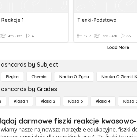
 Reakcje 1
Tlenki-Podstawa
4th - 8th
4
12 P
3rd - 4th
66
Load More
lashcards by Subject
Fizyka
Chemia
Nauka O Życiu
Nauka O Ziemi I 
lashcards by Grades
e
Klasa 1
Klasa 2
Klasa 3
Klasa 4
Klasa 
lądaj darmowe fiszki reakcje kwasowo
wiamy nasze najnowsze narzędzie edukacyjne, fiszki d
towane specjalnie dla uczniów klasy 4. Te fiszki to wc