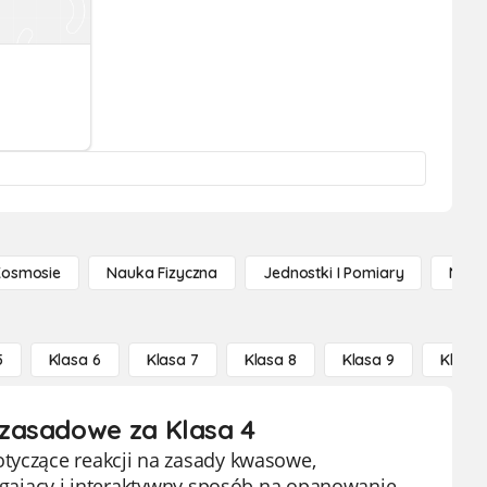
Kosmosie
Nauka Fizyczna
Jednostki I Pomiary
Nauk
5
Klasa 6
Klasa 7
Klasa 8
Klasa 9
Klasa 
-zasadowe za Klasa 4
otyczące reakcji na zasady kwasowe,
iągający i interaktywny sposób na opanowanie