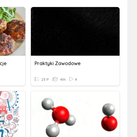
cje
Praktyki Zawodowe
23 P
4th
4