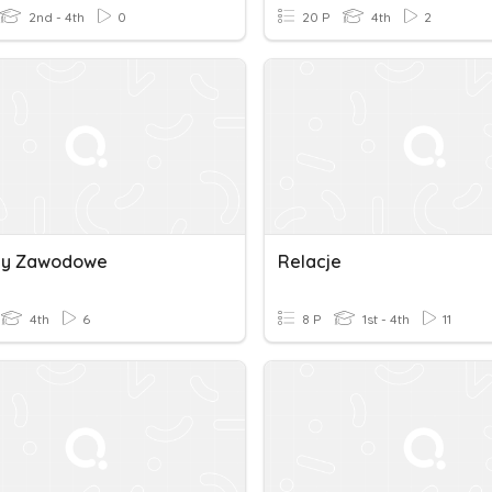
2nd - 4th
0
20 P
4th
2
by Zawodowe
Relacje
4th
6
8 P
1st - 4th
11