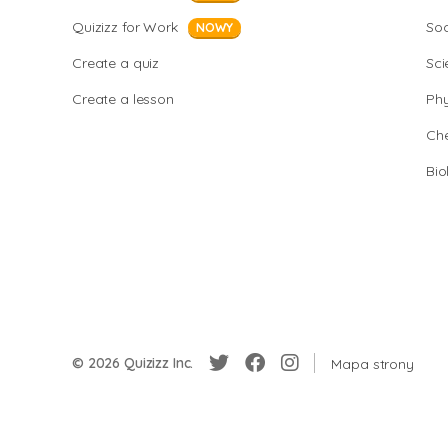
Quizizz for Work
Soc
NOWY
Create a quiz
Sci
Create a lesson
Phy
Che
Bio
© 2026 Quizizz Inc.
Mapa strony