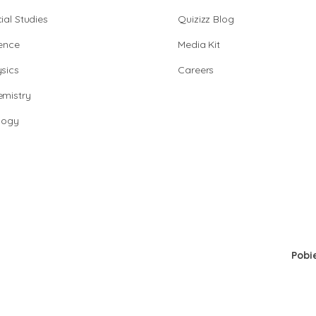
ial Studies
Quizizz Blog
ence
Media Kit
sics
Careers
mistry
logy
Pobi