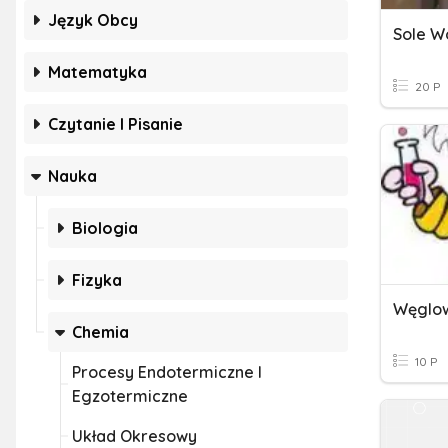
Język Obcy
Sole W
Matematyka
20 P
Czytanie I Pisanie
Nauka
Biologia
Fizyka
Węglo
Chemia
10 P
Procesy Endotermiczne I
Egzotermiczne
Układ Okresowy