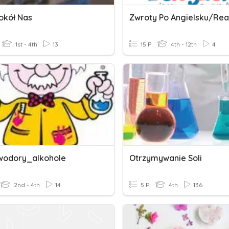
okół Nas
1st - 4th
13
15 P
4th - 12th
4
wodory_alkohole
Otrzymywanie Soli
2nd - 4th
14
5 P
4th
136