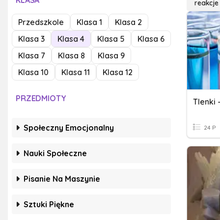
KLASA
reakcj
Przedszkole
Klasa 1
Klasa 2
Klasa 3
Klasa 4
Klasa 5
Klasa 6
Klasa 7
Klasa 8
Klasa 9
Klasa 10
Klasa 11
Klasa 12
PRZEDMIOTY
Tlenki 
Społeczny Emocjonalny
24 P
Nauki Społeczne
Pisanie Na Maszynie
Sztuki Piękne