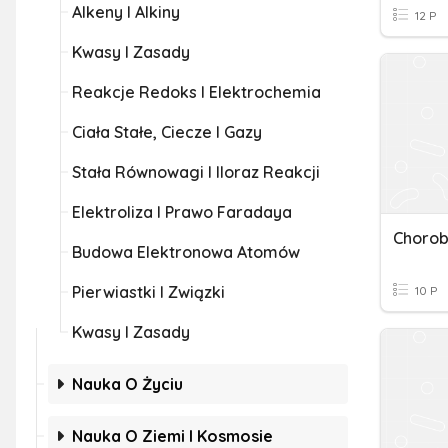
Alkeny I Alkiny
12 P
Kwasy I Zasady
Reakcje Redoks I Elektrochemia
Ciała Stałe, Ciecze I Gazy
Stała Równowagi I Iloraz Reakcji
Elektroliza I Prawo Faradaya
Choro
Budowa Elektronowa Atomów
Pierwiastki I Związki
10 P
Kwasy I Zasady
Nauka O Życiu
Nauka O Ziemi I Kosmosie