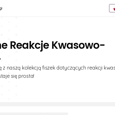
gi
ine Reakcje Kwasowo-
4
ę z naszą kolekcją fiszek dotyczących reakcji kw
aje się prosta!