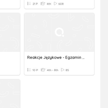
21 P
4th
608
Reakcje Językowe - Egzamin 8 Klasisty
10 P
4th - 8th
85