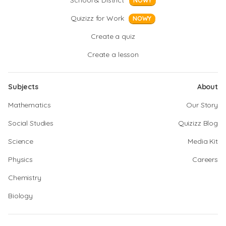
School & District
NOWY
Quizizz for Work
NOWY
Create a quiz
Create a lesson
Subjects
About
Mathematics
Our Story
Social Studies
Quizizz Blog
Science
Media Kit
Physics
Careers
Chemistry
Biology