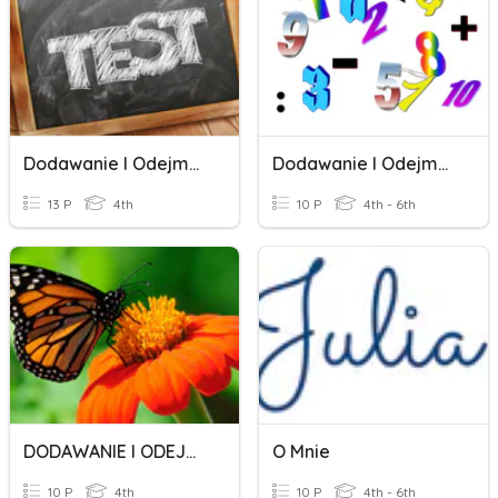
Dodawanie I Odejmowanie Ułamków O Jednakowych Mianownikach
Dodawanie I Odejmowanie Ułamków O Tych Samych Mianownikach
13 P
4th
10 P
4th - 6th
DODAWANIE I ODEJMOWANIE PISEMNE
O Mnie
10 P
4th
10 P
4th - 6th