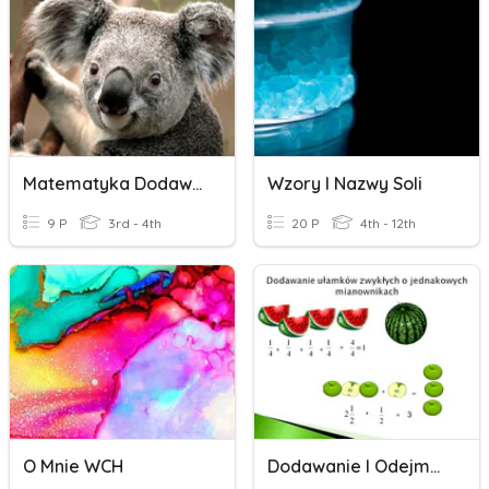
Matematyka Dodawanie I Odejmowanie W Pamięci
Wzory I Nazwy Soli
9 P
3rd - 4th
20 P
4th - 12th
O Mnie WCH
Dodawanie I Odejmowanie Ułamków