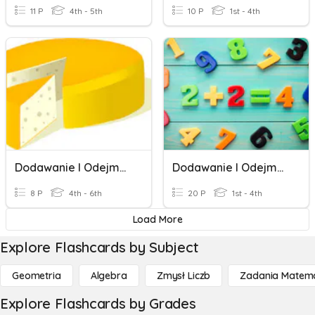
11 P
4th - 5th
10 P
1st - 4th
Dodawanie I Odejmowanie Ułamków Zwykłych - Zadania
Dodawanie I Odejmowanie Setkami
8 P
4th - 6th
20 P
1st - 4th
Load More
Explore Flashcards by Subject
Geometria
Algebra
Zmysł Liczb
Zadania Matema
Explore Flashcards by Grades