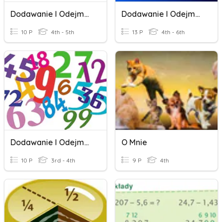
Dodawanie I Odejmowanie Ułamków Dziesiętnych
Dodawanie I Odejmowanie W Pamięci
10 P
4th - 5th
13 P
4th - 6th
Dodawanie I Odejmowanie Do 100
O Mnie
10 P
3rd - 4th
9 P
4th