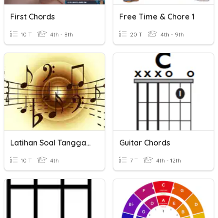
First Chords
Free Time & Chore 1
10 T
4th - 8th
20 T
4th - 9th
Latihan Soal Tangga Nada
Guitar Chords
10 T
4th
7 T
4th - 12th