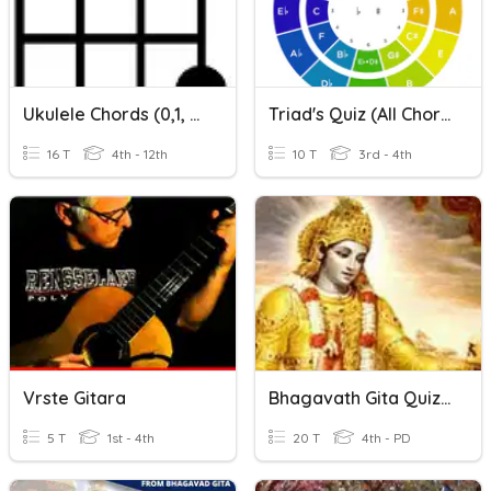
Ukulele Chords (0,1, & 2 Fingers)
Triad's Quiz (All Chord) - 4Elevenno Attacca
16 T
4th - 12th
10 T
3rd - 4th
Vrste Gitara
Bhagavath Gita Quiz - BG.1.16 - BG.1.20
5 T
1st - 4th
20 T
4th - PD