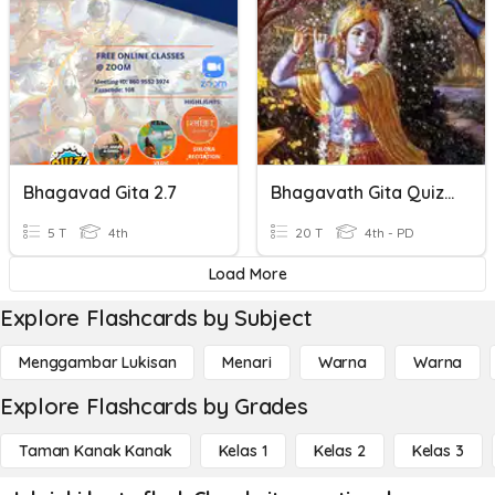
Bhagavad Gita 2.7
Bhagavath Gita Quiz - BG.1.9 - BG.1.12
5 T
4th
20 T
4th - PD
Load More
Explore Flashcards by Subject
Menggambar Lukisan
Menari
Warna
Warna
Explore Flashcards by Grades
Taman Kanak Kanak
Kelas 1
Kelas 2
Kelas 3