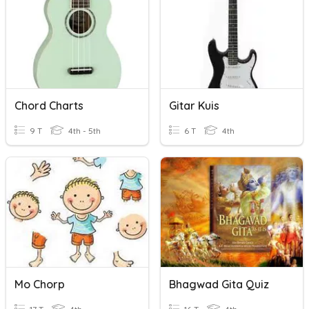
Chord Charts
Gitar Kuis
9 T
4th - 5th
6 T
4th
Mo Chorp
Bhagwad Gita Quiz