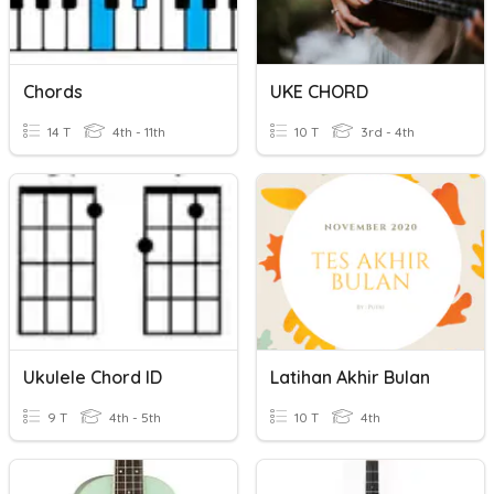
Chords
UKE CHORD
14 T
4th - 11th
10 T
3rd - 4th
Ukulele Chord ID
Latihan Akhir Bulan
9 T
4th - 5th
10 T
4th