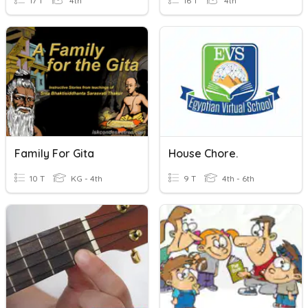
17 T
4th
16 T
4th
Family For Gita
House Chore.
10 T
KG - 4th
9 T
4th - 6th