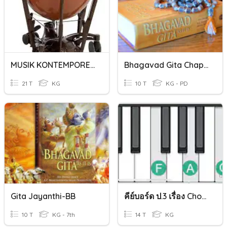
MUSIK KONTEMPORER
Bhagavad Gita Chapter 1
21 T
KG
10 T
KG - PD
Gita Jayanthi-BB
คีย์บอร์ด ป.3 เรื่อง Chord
10 T
KG - 7th
14 T
KG