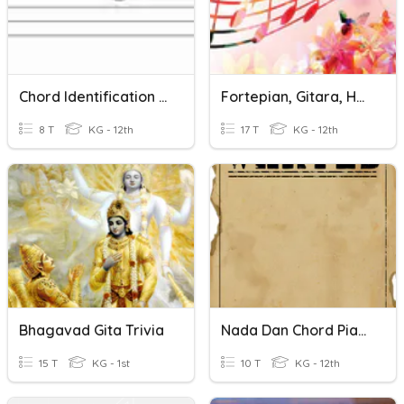
Chord Identification Quiz (7th Chords - No Accidentals)
Fortepian, Gitara, Harfa I Skrzypce.
8 T
KG - 12th
17 T
KG - 12th
Bhagavad Gita Trivia
Nada Dan Chord Piano
15 T
KG - 1st
10 T
KG - 12th