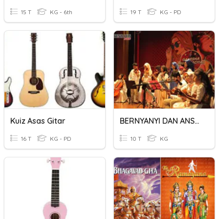
15 T
KG - 6th
19 T
KG - PD
Kuiz Asas Gitar
BERNYANYI DAN ANSAMBEL LAGU POPULER
16 T
KG - PD
10 T
KG