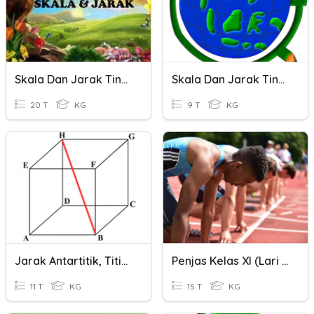
Skala Dan Jarak Tingkatan 2
Skala Dan Jarak Tingkatan 2
20 T
KG
9 T
KG
Jarak Antartitik, Titik Ke Garis --------------
Penjas Kelas XI (lari Jarak Pendek)
11 T
KG
15 T
KG