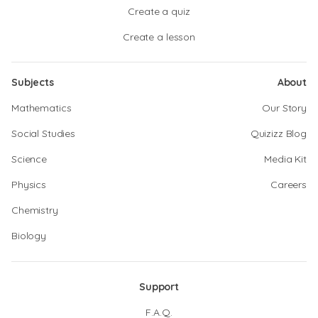
Create a quiz
Create a lesson
Subjects
About
Mathematics
Our Story
Social Studies
Quizizz Blog
Science
Media Kit
Physics
Careers
Chemistry
Biology
Support
F.A.Q.