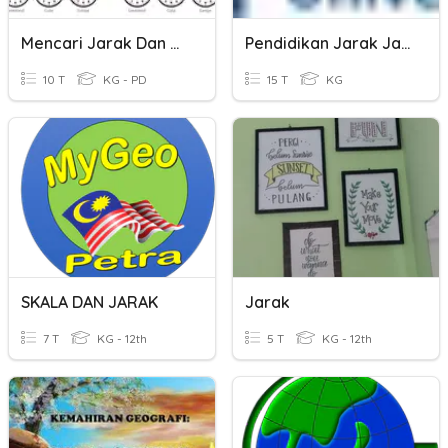
Mencari Jarak Dan Waktu
Pendidikan Jarak Jauh
10 T
KG - PD
15 T
KG
SKALA DAN JARAK
Jarak
7 T
KG - 12th
5 T
KG - 12th