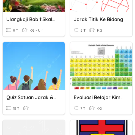
Ulangkaji Bab 1:Skala Dan Jarak
Jarak Titik Ke Bidang
8 T
KG - Uni
5 T
KG
Quiz Satuan Jarak & Satuan Waktu Kls 5A RCB 04
Evaluasi Belajar Kimia Jarak Jauh
15 T
7 T
KG