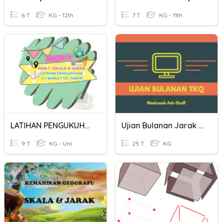
6 T
KG - 12th
7 T
KG - 11th
LATIHAN PENGUKUHAN SUBTAJUK 1.1 : SKALA / 1.2 : JARAK
Ujian Bulanan Jarak Jauh _ TKQ
9 T
KG - Uni
25 T
KG