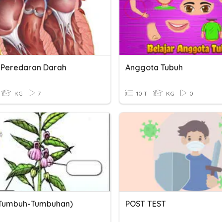
 Peredaran Darah
Anggota Tubuh
KG
7
10 T
KG
0
(Tumbuh-Tumbuhan)
POST TEST