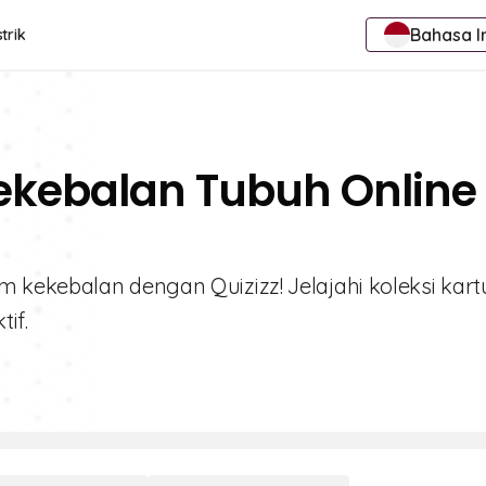
Bahasa I
trik
Kekebalan Tubuh Online
kekebalan dengan Quizizz! Jelajahi koleksi kartu
if.