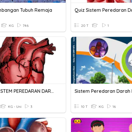
mbangan Tubuh Remaja
Quiz Sistem Peredaran D
KG
746
20 T
1
SOAL SISTEM PEREDARAN DARAH
KG - Uni
3
10 T
KG
16