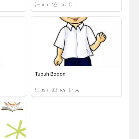
10 T
KG
11
Tubuh Badan
15 T
KG
36