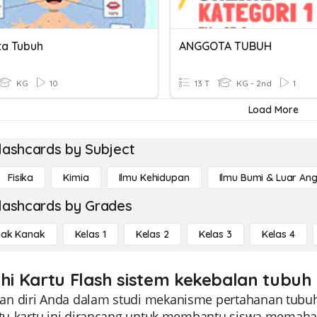
a Tubuh
ANGGOTA TUBUH
KG
10
13 T
KG - 2nd
1
Load More
lashcards by Subject
Fisika
Kimia
Ilmu Kehidupan
Ilmu Bumi & Luar An
lashcards by Grades
ak Kanak
Kelas 1
Kelas 2
Kelas 3
Kelas 4
ahi Kartu Flash sistem kekebalan tubuh
n diri Anda dalam studi mekanisme pertahanan tubuh 
artu-kartu ini dirancang untuk membantu siswa mem