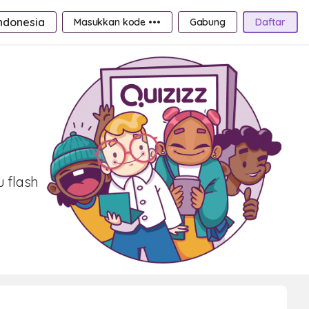
ndonesia
Masukkan kode •••
Gabung
Daftar
 flash