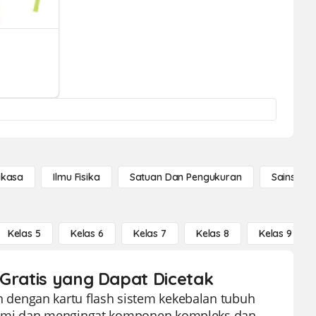
gkasa
Ilmu Fisika
Satuan Dan Pengukuran
Sains Se
Kelas 5
Kelas 6
Kelas 7
Kelas 8
Kelas 9
 Gratis yang Dapat Dicetak
dengan kartu flash sistem kekebalan tubuh
ahami dan mengingat komponen kompleks dan