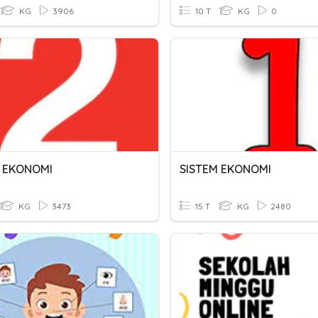
KG
3906
10 T
KG
0
M EKONOMI
SISTEM EKONOMI
KG
3473
15 T
KG
2480