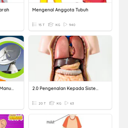
arah
Mengenal Anggota Tubuh
15 T
KG
940
Sistem Peredaran Darah Manusia
2.0 Pengenalan Kepada Sistem Tubuh Badan Manusia
20 T
KG
63