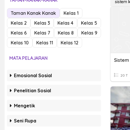
TAMAN-KANAK-KANAK
sistem 
Taman Kanak Kanak
Kelas 1
Kelas 2
Kelas 3
Kelas 4
Kelas 5
Kelas 6
Kelas 7
Kelas 8
Kelas 9
Kelas 10
Kelas 11
Kelas 12
MATA PELAJARAN
Sistem
Emosional Sosial
20 T
Penelitian Sosial
Mengetik
Seni Rupa