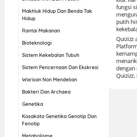
fungsi s
Makhluk Hidup Dan Benda Tak
mengura
Hidup
putih h
kekebal
Rantai Makanan
Quizizz
Bioteknologi
Platfor
kemampu
Sistem Kekebalan Tubuh
menarik
Sistem Pencernaan Dan Ekskresi
dengan 
Quizizz
Warisan Non Mendelian
Bakteri Dan Archaea
Genetika
Kosakata Genetika Genotip Dan
Fenotip
Metabolisme