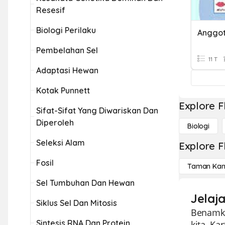
Resesif
Biologi Perilaku
Anggot
Pembelahan Sel
11 T
Adaptasi Hewan
Kotak Punnett
Explore F
Sifat-Sifat Yang Diwariskan Dan
Diperoleh
Biologi
Seleksi Alam
Explore F
Fosil
Taman Kan
Sel Tumbuhan Dan Hewan
Jelaj
Siklus Sel Dan Mitosis
Benamka
Sintesis RNA Dan Protein
kita. K