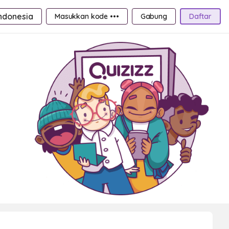
ndonesia
Masukkan kode •••
Gabung
Daftar