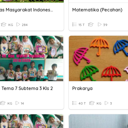
Pluralitas Masyarakat Indonesia
Matematika (Pecahan)
KG
284
15 T
39
n Tema 7 Subtema 3 Kls 2
Prakarya
KG
14
40 T
KG
3