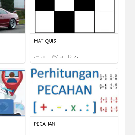
MAT QUIS
20 T
KG
231
PECAHAN