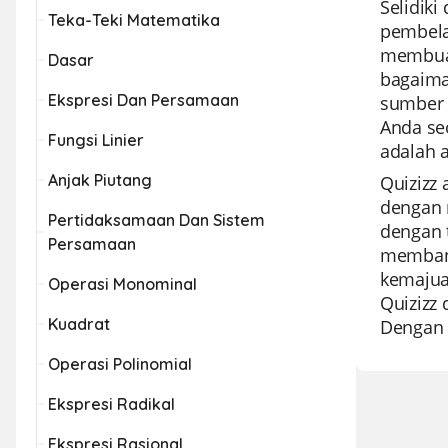
Selidiki
Teka-Teki Matematika
pembela
membuat
Dasar
bagaima
Ekspresi Dan Persamaan
sumber 
Anda se
Fungsi Linier
adalah 
Anjak Piutang
Quizizz 
dengan 
Pertidaksamaan Dan Sistem
dengan 
Persamaan
membant
kemajuan
Operasi Monominal
Quizizz
Kuadrat
Dengan k
Operasi Polinomial
Ekspresi Radikal
Ekspresi Rasional