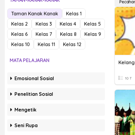
TAMAN-KANAK-KANAK
Pecahan
Taman Kanak Kanak
Kelas 1
Kelas 2
Kelas 3
Kelas 4
Kelas 5
Kelas 6
Kelas 7
Kelas 8
Kelas 9
Kelas 10
Kelas 11
Kelas 12
MATA PELAJARAN
Emosional Sosial
10 T
Penelitian Sosial
Mengetik
Seni Rupa