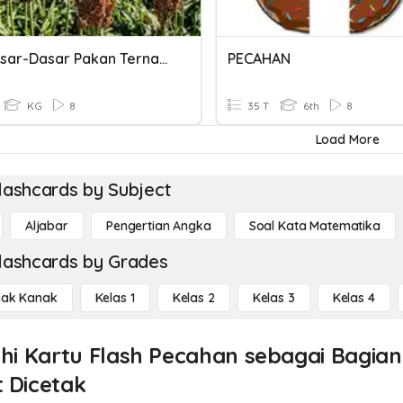
UAS Dasar-Dasar Pakan Ternak X ATR
PECAHAN
KG
8
35 T
6th
8
Load More
lashcards by Subject
Aljabar
Pengertian Angka
Soal Kata Matematika
lashcards by Grades
ak Kanak
Kelas 1
Kelas 2
Kelas 3
Kelas 4
ahi Kartu Flash Pecahan sebagai Bagian
 Dicetak