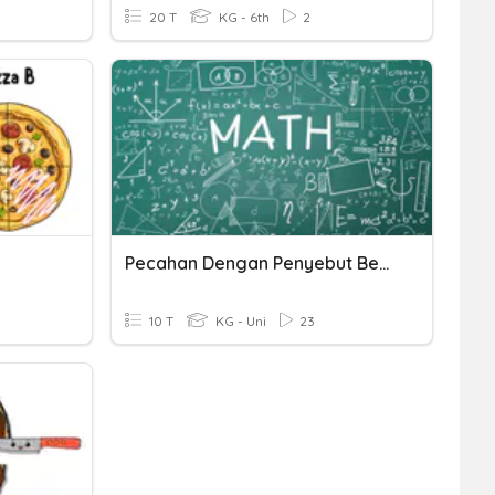
20 T
KG - 6th
2
Pecahan Dengan Penyebut Berbeda
10 T
KG - Uni
23