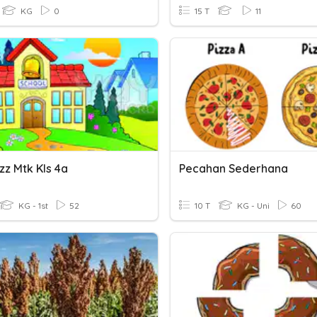
KG
0
15 T
11
zz Mtk Kls 4a
Pecahan Sederhana
KG - 1st
52
10 T
KG - Uni
60