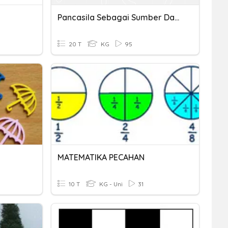
Pancasila Sebagai Sumber Dari Segala Sumber Hukum
20 T
KG
95
MATEMATIKA PECAHAN
10 T
KG - Uni
31