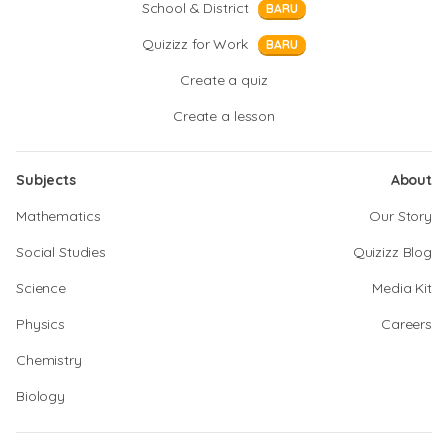
School & District
BARU
Quizizz for Work
BARU
Create a quiz
Create a lesson
Subjects
About
Mathematics
Our Story
Social Studies
Quizizz Blog
Science
Media Kit
Physics
Careers
Chemistry
Biology