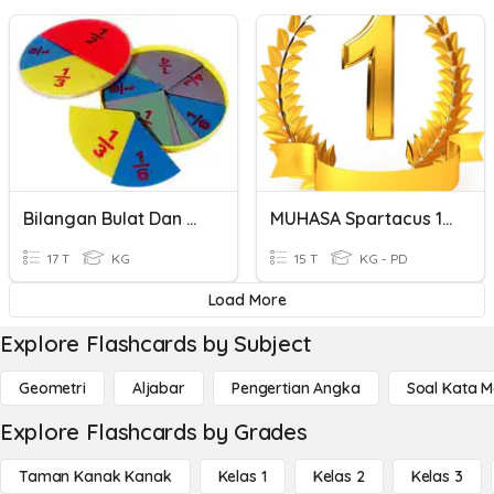
Bilangan Bulat Dan Bilangan Rasional
MUHASA Spartacus 1 - Kelas 7
17 T
KG
15 T
KG - PD
Load More
Explore Flashcards by Subject
Geometri
Aljabar
Pengertian Angka
Soal Kata 
Explore Flashcards by Grades
Taman Kanak Kanak
Kelas 1
Kelas 2
Kelas 3