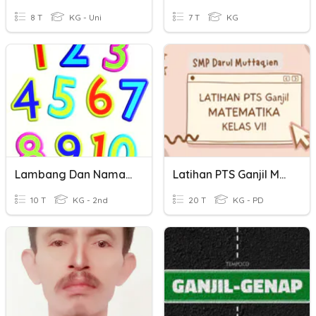
8 T
KG - Uni
7 T
KG
Lambang Dan Nama Bilangan
Latihan PTS Ganjil Matematika Kelas 7
10 T
KG - 2nd
20 T
KG - PD