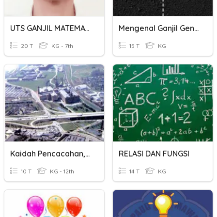
UTS GANJIL MATEMATIKA KLs 7
Mengenal Ganjil Genap 2
20 T
KG - 7th
15 T
KG
Kaidah Pencacahan, Permutasi, Kombinasi
RELASI DAN FUNGSI
10 T
KG - 12th
14 T
KG