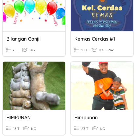
Bilangan Ganjil
Kemas Cerdas #1
6 T
KG
10 T
KG - 2nd
HIMPUNAN
Himpunan
18 T
KG
23 T
KG