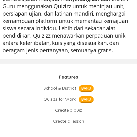
Guru menggunakan Quizizz untuk meninjau unit,
persiapan ujian, dan latihan mandiri, menghargai
kemampuan platform untuk memantau kemajuan
siswa secara individu. Lebih dari sekadar alat
pendidikan, Quizizz menawarkan perpaduan unik
antara keterlibatan, kuis yang disesuaikan, dan
beragam jenis pertanyaan, semuanya gratis.
Features
School & District
BARU
Quizizz for Work
BARU
Create a quiz
Create a lesson