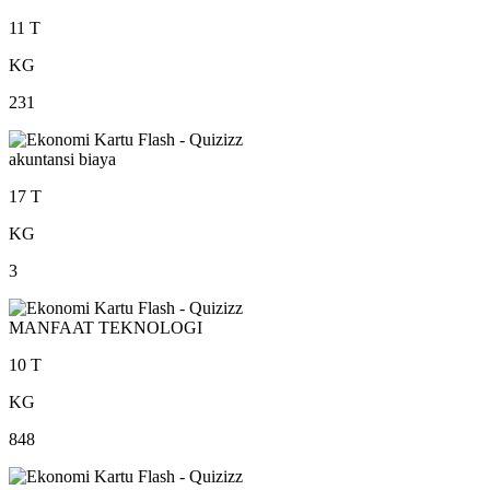
11 T
KG
231
akuntansi biaya
17 T
KG
3
MANFAAT TEKNOLOGI
10 T
KG
848