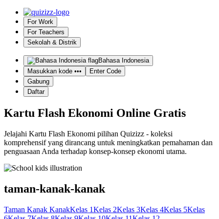
For Work
For Teachers
Sekolah & Distrik
Bahasa Indonesia
Masukkan kode •••
Enter Code
Gabung
Daftar
Kartu Flash Ekonomi Online Gratis
Jelajahi Kartu Flash Ekonomi pilihan Quizizz - koleksi
komprehensif yang dirancang untuk meningkatkan pemahaman dan
penguasaan Anda terhadap konsep-konsep ekonomi utama.
taman-kanak-kanak
Taman Kanak Kanak
Kelas 1
Kelas 2
Kelas 3
Kelas 4
Kelas 5
Kelas
6
Kelas 7
Kelas 8
Kelas 9
Kelas 10
Kelas 11
Kelas 12