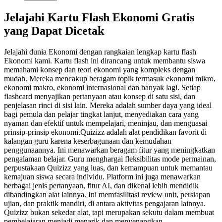
Jelajahi Kartu Flash Ekonomi Gratis
yang Dapat Dicetak
Jelajahi dunia Ekonomi dengan rangkaian lengkap kartu flash
Ekonomi kami. Kartu flash ini dirancang untuk membantu siswa
memahami konsep dan teori ekonomi yang kompleks dengan
mudah. Mereka mencakup beragam topik termasuk ekonomi mikro,
ekonomi makro, ekonomi internasional dan banyak lagi. Setiap
flashcard menyajikan pertanyaan atau konsep di satu sisi, dan
penjelasan rinci di sisi lain. Mereka adalah sumber daya yang ideal
bagi pemula dan pelajar tingkat lanjut, menyediakan cara yang
nyaman dan efektif untuk mempelajari, meninjau, dan menguasai
prinsip-prinsip ekonomi.
Quizizz adalah alat pendidikan favorit di
kalangan guru karena keserbagunaan dan kemudahan
penggunaannya. Ini menawarkan beragam fitur yang meningkatkan
pengalaman belajar. Guru menghargai fleksibilitas mode permainan,
perpustakaan Quizizz yang luas, dan kemampuan untuk memantau
kemajuan siswa secara individu. Platform ini juga menawarkan
berbagai jenis pertanyaan, fitur AI, dan dikenal lebih mendidik
dibandingkan alat lainnya. Ini memfasilitasi review unit, persiapan
ujian, dan praktik mandiri, di antara aktivitas pengajaran lainnya.
Quizizz bukan sekedar alat, tapi merupakan sekutu dalam membuat
pembelajaran menjadi menarik dan menyenangkan.