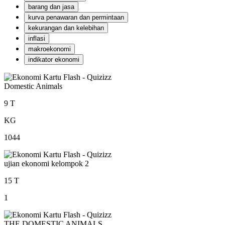
barang dan jasa
kurva penawaran dan permintaan
kekurangan dan kelebihan
inflasi
makroekonomi
indikator ekonomi
Domestic Animals
9 T
KG
1044
ujian ekonomi kelompok 2
15 T
1
THE DOMESTIC ANIMALS