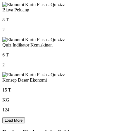
Biaya Peluang
8 T
2
Quiz Indikator Kemiskinan
6 T
2
Konsep Dasar Ekonomi
15 T
KG
124
Load More