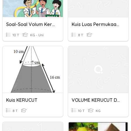
Soal-Soal Volum Kerucut
Kuis Luas Permukaan Dan Volume Kerucut
10 T
KG - Uni
8 T
Kuis KERUCUT
VOLUME KERUCUT DAN TABUNG
8 T
10 T
KG