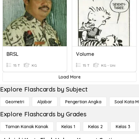
BRSL
Volume
15 T
KG
15 T
KG - Uni
Load More
Explore Flashcards by Subject
Geometri
Aljabar
Pengertian Angka
Soal Kata 
Explore Flashcards by Grades
Taman Kanak Kanak
Kelas 1
Kelas 2
Kelas 3