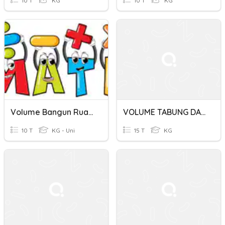
10 T
KG
10 T
KG
Volume Bangun Ruang
VOLUME TABUNG DAN KERUCUT
10 T
KG - Uni
15 T
KG