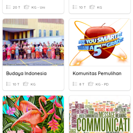
20 T
KG - Uni
10 T
KG
Budaya Indonesia
Komunitas Pemulihan
10 T
KG
8 T
KG - PD