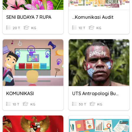
SENI BUDAYA 7 RUPA
...Komunikasi Audit
20 T
KG
10 T
KG
KOMUNIKASI
UTS Antropologi Budaya
10 T
KG
30 T
KG