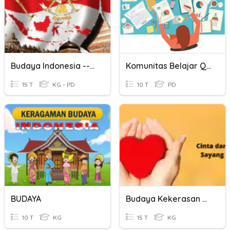
Budaya Indonesia --- Indonesian Culture
Komunitas Belajar Quiz
15 T
KG - PD
10 T
PD
BUDAYA
Budaya Kekerasan VS Budaya Kasih
10 T
KG
15 T
KG