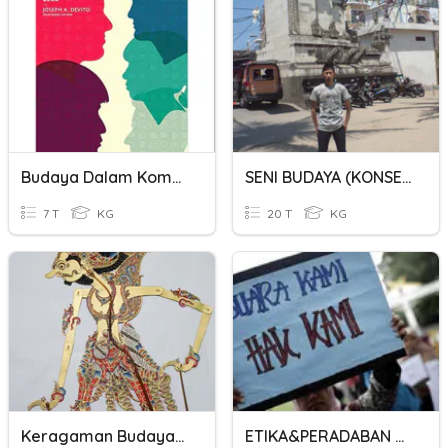
Budaya Dalam Komunikasi Interpersonal
SENI BUDAYA (KONSEP SENI,BUDAYA,KEINDAHAN)
7 T
KG
20 T
KG
Keragaman Budaya Indonesia
ETIKA&PERADABAN DALAM KONTEKS BUDAYA&KOMUNIKASI KONTEMPORASI