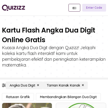
Enter Code
Kartu Flash Angka Dua Digit
Online Gratis
Kuasai Angka Dua Digit dengan Quizizz! Jelajahi
koleksi kartu flash interaktif kami untuk
pembelajaran efektif dan peningkatan keterampilan
matematika.
Angka Dua Digit
Taman Kanak Kanak
Ratusan Grafik
Membandingkan Bilangan Dua Digit