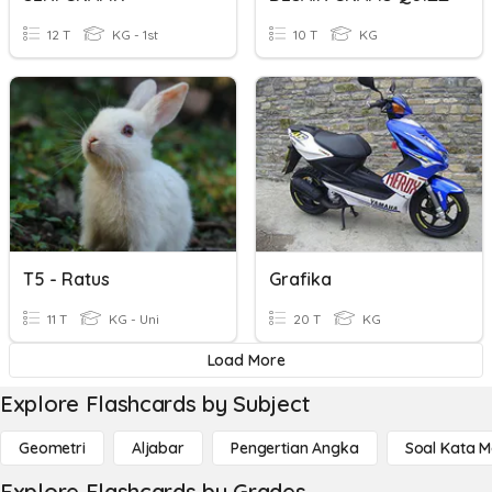
12 T
KG - 1st
10 T
KG
T5 - Ratus
Grafika
11 T
KG - Uni
20 T
KG
Load More
Explore Flashcards by Subject
Geometri
Aljabar
Pengertian Angka
Soal Kata 
Explore Flashcards by Grades