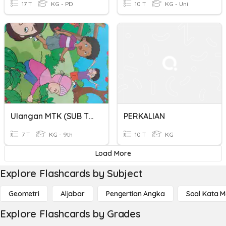
17 T
KG - PD
10 T
KG - Uni
Ulangan MTK (SUB TEMA 1&2)
PERKALIAN
7 T
KG - 9th
10 T
KG
Load More
Explore Flashcards by Subject
Geometri
Aljabar
Pengertian Angka
Soal Kata 
Explore Flashcards by Grades