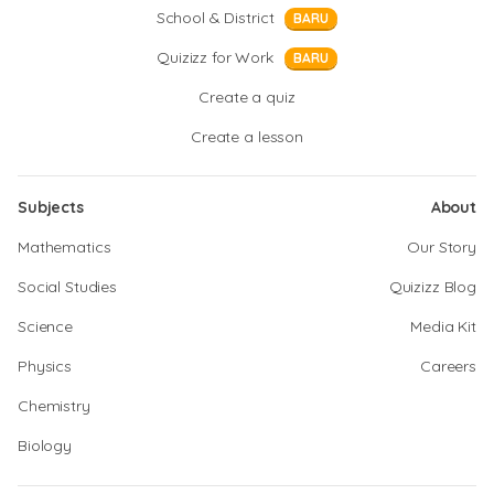
School & District
BARU
Quizizz for Work
BARU
Create a quiz
Create a lesson
Subjects
About
Mathematics
Our Story
Social Studies
Quizizz Blog
Science
Media Kit
Physics
Careers
Chemistry
Biology