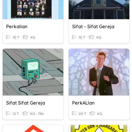
Perkalian
Sifat - Sifat Gereja
10 T
KG
10 T
KG
Sifat Sifat Gereja
PerkALIan
12 T
KG - 11th
20 T
KG