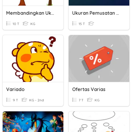
Membandingkan Ukuran Benda
Ukuran Pemusatan Dan Penyebaran Data
10 T
KG
15 T
Variado
Ofertas Varias
9 T
KG - 2nd
7 T
KG