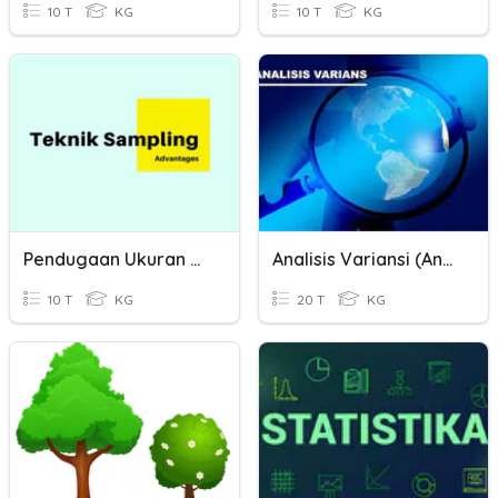
10 T
KG
10 T
KG
Pendugaan Ukuran Populasi
Analisis Variansi (Anava)
10 T
KG
20 T
KG