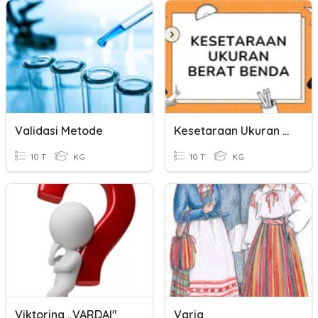
Validasi Metode
Kesetaraan Ukuran Berat Benda
10 T
KG
10 T
KG
Viktorina „VARDAI"
Varia