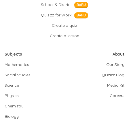
School & District
BARU
Quizizz for Work
BARU
Create a quiz
Create a lesson
Subjects
About
Mathematics
Our Story
Social Studies
Quizizz Blog
Science
Media Kit
Physics
Careers
Chemistry
Biology