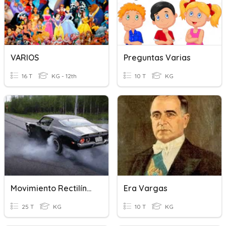
VARIOS
Preguntas Varias
16 T
KG - 12th
10 T
KG
Movimiento Rectilíneo Uniformemente Variado
Era Vargas
25 T
KG
10 T
KG