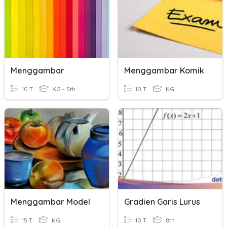
Menggambar
Menggambar Komik
10 T
KG - 5th
10 T
KG
Menggambar Model
Gradien Garis Lurus
15 T
KG
10 T
8th