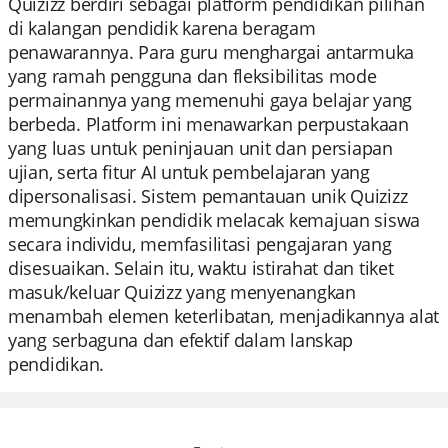
Quizizz berdiri sebagai platform pendidikan pilihan
di kalangan pendidik karena beragam
penawarannya. Para guru menghargai antarmuka
yang ramah pengguna dan fleksibilitas mode
permainannya yang memenuhi gaya belajar yang
berbeda. Platform ini menawarkan perpustakaan
yang luas untuk peninjauan unit dan persiapan
ujian, serta fitur AI untuk pembelajaran yang
dipersonalisasi. Sistem pemantauan unik Quizizz
memungkinkan pendidik melacak kemajuan siswa
secara individu, memfasilitasi pengajaran yang
disesuaikan. Selain itu, waktu istirahat dan tiket
masuk/keluar Quizizz yang menyenangkan
menambah elemen keterlibatan, menjadikannya alat
yang serbaguna dan efektif dalam lanskap
pendidikan.