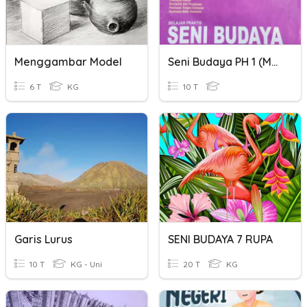
Menggambar Model
Seni Budaya PH 1 (Menggambar Model)
6 T
KG
10 T
Garis Lurus
SENI BUDAYA 7 RUPA
10 T
KG - Uni
20 T
KG