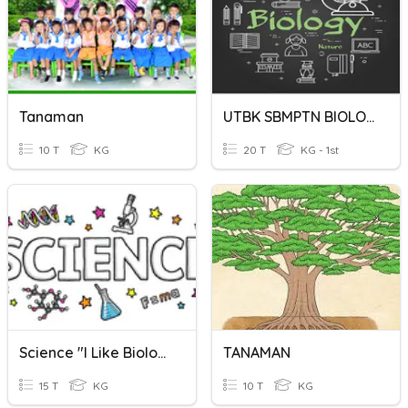
Tanaman
UTBK SBMPTN BIOLOGI 1
10 T
KG
20 T
KG - 1st
Science "I Like Biologi"
TANAMAN
15 T
KG
10 T
KG