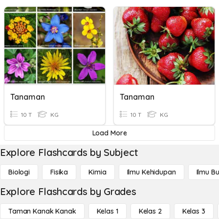
Tanaman
Tanaman
10 T
KG
10 T
KG
Load More
Explore Flashcards by Subject
Biologi
Fisika
Kimia
Ilmu Kehidupan
Ilmu B
Explore Flashcards by Grades
Taman Kanak Kanak
Kelas 1
Kelas 2
Kelas 3