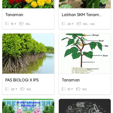
Tanaman
Latihan SKM Tanaman Ting 5(QB)
15 T
KG
20 T
KG - Uni
PAS BIOLOGI X IPS
Tanaman
20 T
KG
10 T
KG