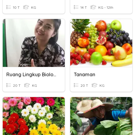
10 T
KG
14 T
KG - 12th
Ruang Lingkup Biologi
Tanaman
20 T
KG
20 T
KG