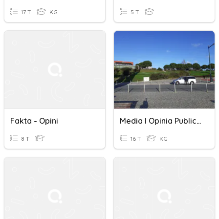
17 T
KG
5 T
Fakta - Opini
Media I Opinia Publiczna
8 T
16 T
KG