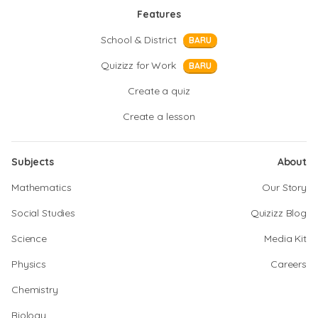
Features
School & District
BARU
Quizizz for Work
BARU
Create a quiz
Create a lesson
Subjects
About
Mathematics
Our Story
Social Studies
Quizizz Blog
Science
Media Kit
Physics
Careers
Chemistry
Biology