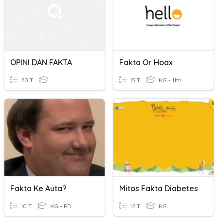
OPINI DAN FAKTA
Fakta Or Hoax
20 T
15 T
KG - 11th
Fakta Ke Auta?
Mitos Fakta Diabetes
10 T
KG - PD
12 T
KG