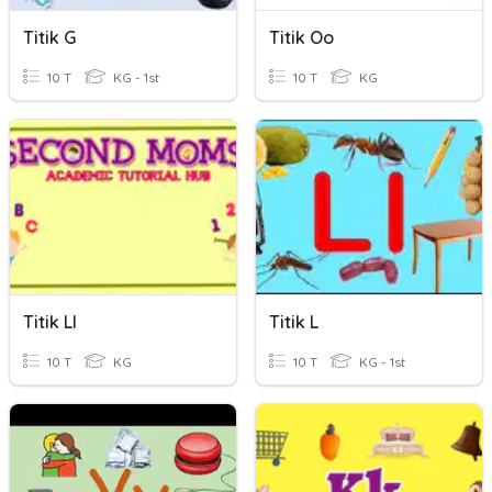
Titik G
Titik Oo
10 T
KG - 1st
10 T
KG
Titik Ll
Titik L
10 T
KG
10 T
KG - 1st