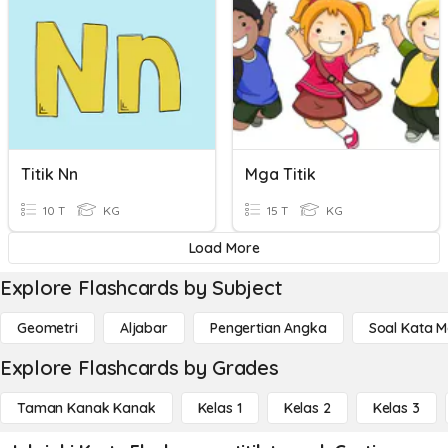
Titik Nn
Mga Titik
10 T
KG
15 T
KG
Load More
Explore Flashcards by Subject
Geometri
Aljabar
Pengertian Angka
Soal Kata 
Explore Flashcards by Grades
Taman Kanak Kanak
Kelas 1
Kelas 2
Kelas 3