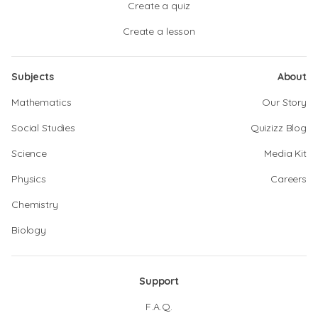
Create a quiz
Create a lesson
Subjects
About
Mathematics
Our Story
Social Studies
Quizizz Blog
Science
Media Kit
Physics
Careers
Chemistry
Biology
Support
F.A.Q.