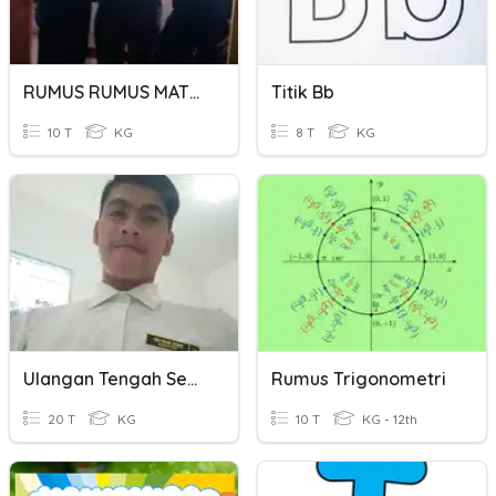
RUMUS RUMUS MATEMATIKA
Titik Bb
10 T
KG
8 T
KG
Ulangan Tengah Semester Matematika Kelas VIII
Rumus Trigonometri
20 T
KG
10 T
KG - 12th