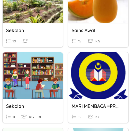
Sekolah
Sains Awal
10 T
15 T
KG
Sekolah
MARI MEMBACA =PRA SEKOLAH
11 T
KG - 1st
12 T
KG