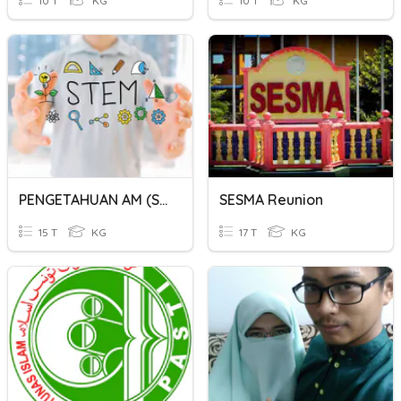
10 T
KG
10 T
KG
PENGETAHUAN AM (STEM)
SESMA Reunion
15 T
KG
17 T
KG