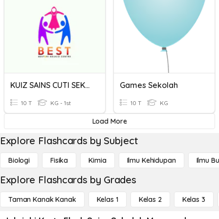
KUIZ SAINS CUTI SEKOLAH BEC 4TAHUN
Games Sekolah
10 T
KG - 1st
10 T
KG
Load More
Explore Flashcards by Subject
Biologi
Fisika
Kimia
Ilmu Kehidupan
Ilmu B
Explore Flashcards by Grades
Taman Kanak Kanak
Kelas 1
Kelas 2
Kelas 3