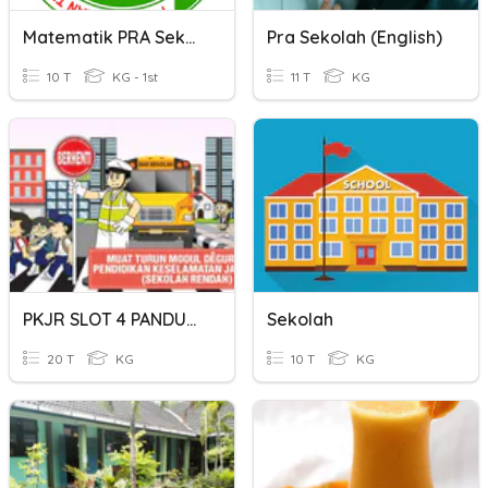
Matematik PRA Sekolah
Pra Sekolah (English)
10 T
KG - 1st
11 T
KG
PKJR SLOT 4 PANDUAN PENGGUNAAN MODUL PKJR SEKOLAH MENENGAH
Sekolah
20 T
KG
10 T
KG