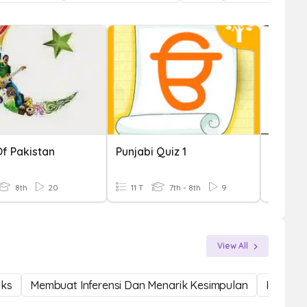
Of Pakistan
Punjabi Quiz 1
Jepan
8th
20
11 T
7th - 8th
9
10 T
View All
eks
Membuat Inferensi Dan Menarik Kesimpulan
Ide Uta