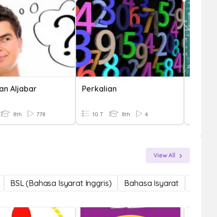
an Aljabar
Perkalian
Perkal
8th
778
10 T
8th
4
15 T
View All
BSL (Bahasa Isyarat Inggris)
Bahasa Isyarat
Komuni