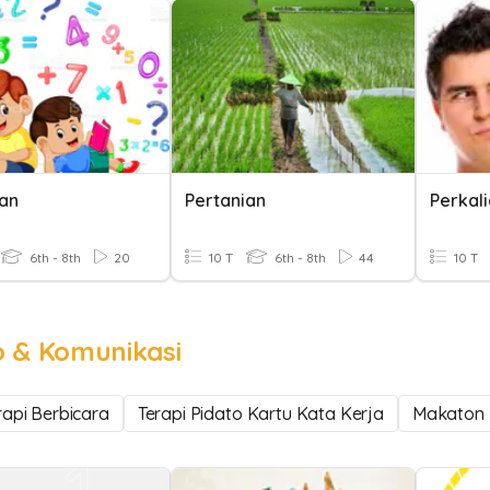
ian
Pertanian
Perkali
6th - 8th
20
10 T
6th - 8th
44
10 T
o & Komunikasi
rapi Berbicara
Terapi Pidato Kartu Kata Kerja
Makaton