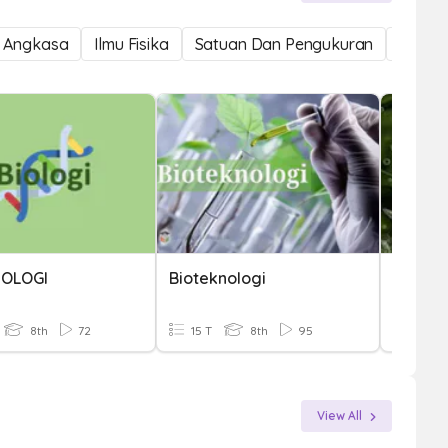
r Angkasa
Ilmu Fisika
Satuan Dan Pengukuran
Sains
IOLOGI
Bioteknologi
Pengen
8th
72
15 T
8th
95
10 T
View All