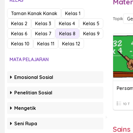
KELAS
Mate
Taman Kanak Kanak
Kelas 1
Ge
Topik
Kelas 2
Kelas 3
Kelas 4
Kelas 5
Kelas 6
Kelas 7
Kelas 8
Kelas 9
Kelas 10
Kelas 11
Kelas 12
MATA PELAJARAN
Emosional Sosial
Penelitian Sosial
10 T
Mengetik
Seni Rupa
Sains