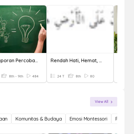
Teks Laporan Percobaan
Rendah Hati, Hemat, Dan Sederhana Membuat Hidup Lebih Mulia
Teks U
8th - 9th
484
24 T
8th
80
20 T
View All
aan
Komunitas & Budaya
Emosi Montessori
Perhatia