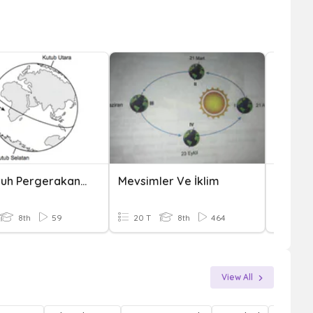
Pengaruh Pergerakan Bumi Terhadap Cuaca Dan Iklim
Mevsimler Ve İklim
Quiz P
8th
59
20 T
8th
464
10 T
View All