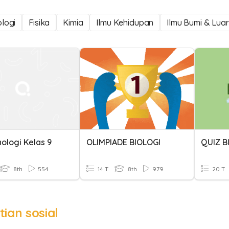
ologi
Fisika
Kimia
Ilmu Kehidupan
Ilmu Bumi & Lua
ologi Kelas 9
OLIMPIADE BIOLOGI
QUIZ B
8th
554
14 T
8th
979
20 T
tian sosial