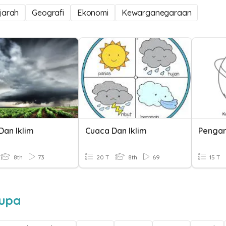
jarah
Geografi
Ekonomi
Kewarganegaraan
Dan Iklim
Cuaca Dan Iklim
8th
73
20 T
8th
69
15 T
rupa