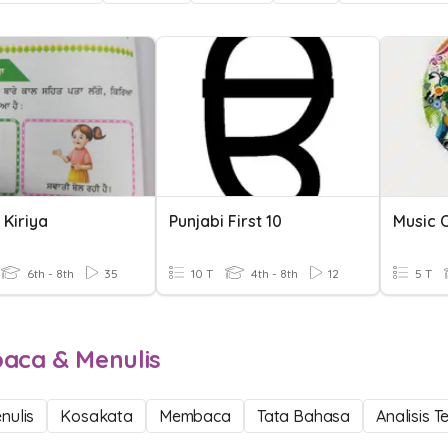
 Kiriya
Punjabi First 10
Music 
6th - 8th
35
10 T
4th - 8th
12
5 T
ca & Menulis
nulis
Kosakata
Membaca
Tata Bahasa
Analisis T