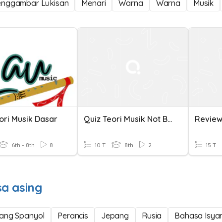
nggambar Lukisan
Menari
Warna
Warna
Musik
ori Musik Dasar
Quiz Teori Musik Not Balok
6th - 8th
8
10 T
8th
2
15 T
a asing
ang Spanyol
Perancis
Jepang
Rusia
Bahasa Isyar