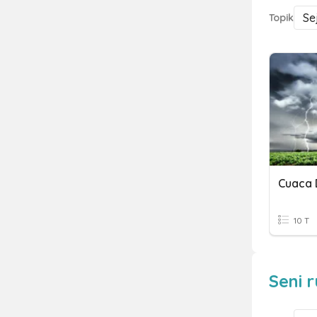
Se
Topik
Cuaca 
10 T
Seni 