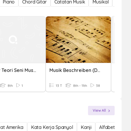
Piano
Chord Gitar
Catatan Musik
Musikal
Catata
Review Teori Seni Musik
Musik Beschreiben (Describing Music)
TEORI 
8th
1
13 T
8th - 11th
38
15 T
View All
at Amerika
Kata Kerja Spanyol
Kanji
Alfabet Spany