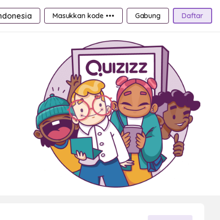
ndonesia
Masukkan kode •••
Gabung
Daftar