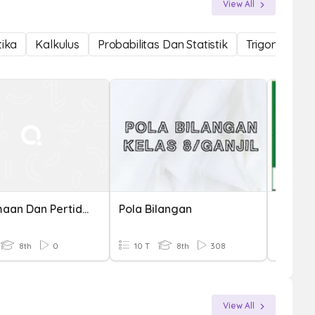
View All
ika
Kalkulus
Probabilitas Dan Statistik
Trigonometri
Persamaan Dan Pertidaksamaan Linier
Pola Bilangan
Pola B
8th
0
10 T
8th
308
16 T
View All