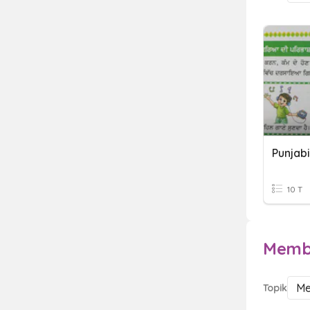
Punjabi
10 T
Memba
Me
Topik