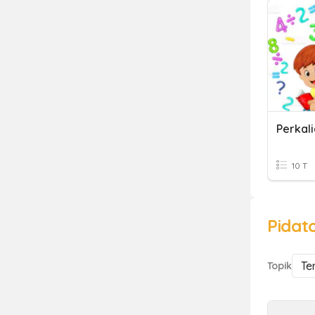
Perkal
10 T
Pidat
Te
Topik