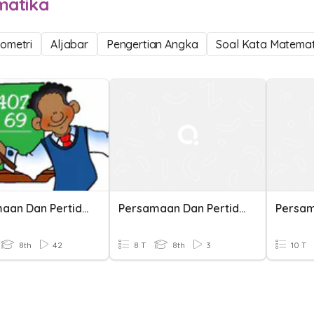
matika
ometri
Aljabar
Pengertian Angka
Soal Kata Matemat
Persamaan Dan Pertidaksamaan Linier Satu Variabel
Persamaan Dan Pertidaksamaan
8th
42
8 T
8th
3
10 T