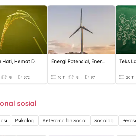
Rendah Hati, Hemat Dan Sederhana Membuat Hidup Lebih Mulia
Energi Potensial, Energi Kinetik, Dan Energi Mekanik
8th
372
10 T
8th
87
20 T
onal sosial
osi
Psikologi
Keterampilan Sosial
Sosiologi
Peras