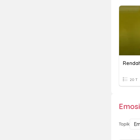
20 T
Emosi
Em
Topik