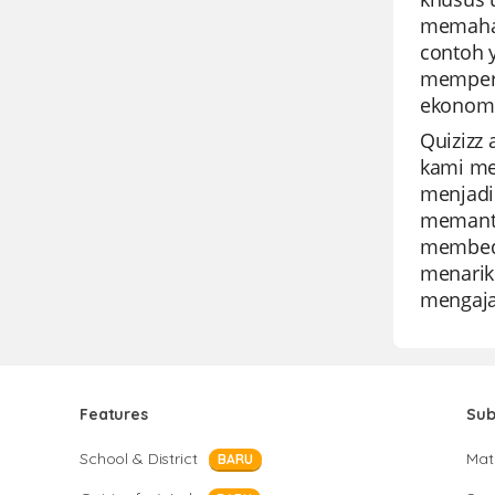
memaham
contoh 
memperk
ekonom
Quizizz
kami me
menjadi
memanta
membeda
menarik
mengaja
Features
Sub
School & District
Mat
BARU