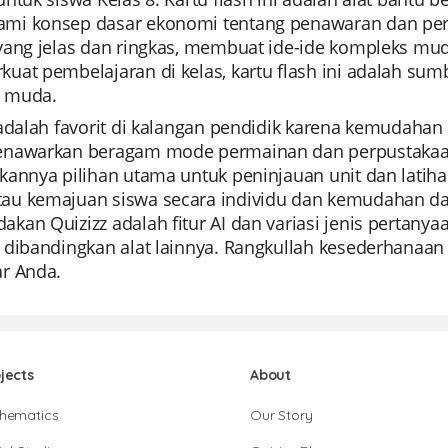
i konsep dasar ekonomi tentang penawaran dan perm
yang jelas dan ringkas, membuat ide-ide kompleks muda
uat pembelajaran di kelas, kartu flash ini adalah sum
 muda.
 adalah favorit di kalangan pendidik karena kemudah
nawarkan beragam mode permainan dan perpustakaan
kannya pilihan utama untuk peninjauan unit dan lat
u kemajuan siswa secara individu dan kemudahan da
kan Quizizz adalah fitur AI dan variasi jenis pertany
 dibandingkan alat lainnya. Rangkullah kesederhanaan 
r Anda.
jects
About
hematics
Our Story