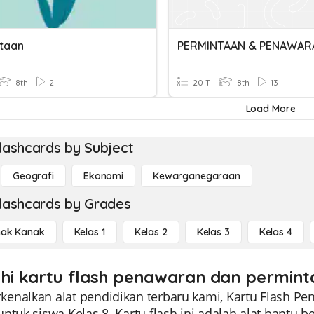
taan
PERMINTAAN & PENAWAR
8th
2
20 T
8th
13
Load More
lashcards by Subject
Geografi
Ekonomi
Kewarganegaraan
lashcards by Grades
ak Kanak
Kelas 1
Kelas 2
Kelas 3
Kelas 4
ahi kartu flash penawaran dan perminta
enalkan alat pendidikan terbaru kami, Kartu Flash Pe
ntuk siswa Kelas 8. Kartu flash ini adalah alat bantu