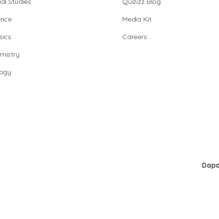
al Studies
Quizizz Blog
ence
Media Kit
sics
Careers
mistry
logy
Dapa