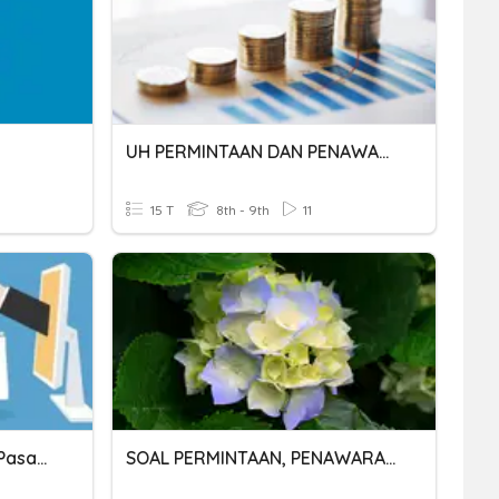
UH PERMINTAAN DAN PENAWARAN
15 T
8th - 9th
11
Permintaan,penawaran , Pasar Dan Harga
SOAL PERMINTAAN, PENAWARAN & HARGA