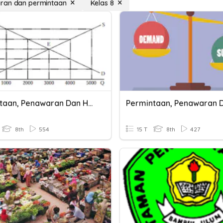
ran dan permintaan
Kelas 8
Permintaan, Penawaran Dan Harga Pasar
8th
554
15 T
8th
427