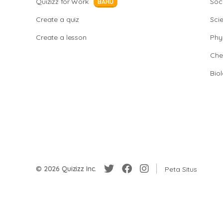
Quizizz for Work
Soci
BARU
Create a quiz
Sci
Create a lesson
Phy
Che
Bio
© 2026 Quizizz Inc.
Peta Situs