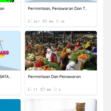
ran
Permintaan, Penawaran Dan Teknologi
20 T
8th
25
KEUNGGULAN DAN KETERBATASAN PERMINTAAN PENAWARAN
Permintaan Dan Penawaran
7 T
8th
2