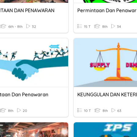
NTAAN DAN PENAWARAN
Permintaan Dan Penawa
6th - 8th
32
15 T
8th
34
taan Dan Penawaran
8th
20
10 T
8th
63