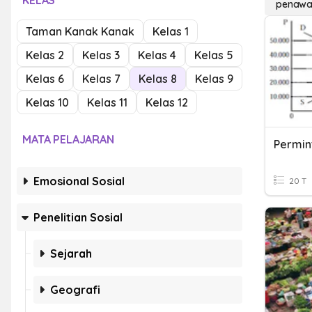
KELAS
penawa
Taman Kanak Kanak
Kelas 1
Kelas 2
Kelas 3
Kelas 4
Kelas 5
Kelas 6
Kelas 7
Kelas 8
Kelas 9
Kelas 10
Kelas 11
Kelas 12
MATA PELAJARAN
Emosional Sosial
20 T
Penelitian Sosial
Sejarah
Geografi