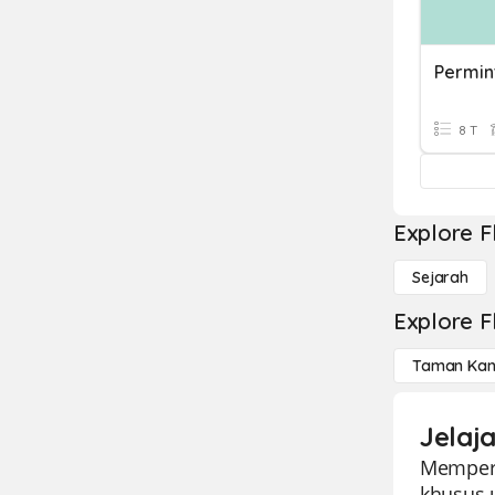
Permin
8 T
Explore F
Sejarah
Explore F
Taman Kan
Jelaj
Memperk
khusus u