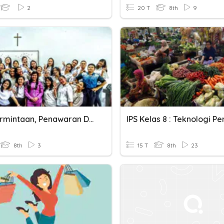
2
20 T
8th
9
Kuis Permintaan, Penawaran Dan Harga Pasar
8th
3
15 T
8th
23