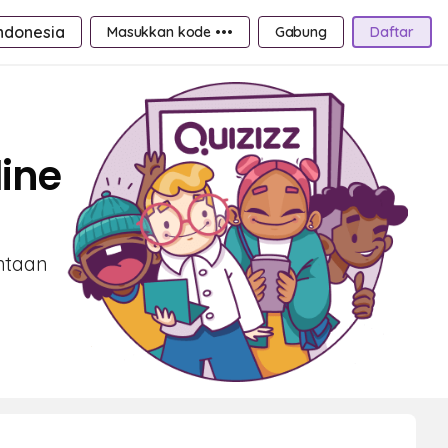
ndonesia
Masukkan kode •••
Gabung
Daftar
ine
intaan