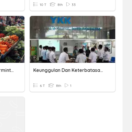
10 T
8th
33
IPS Kelas 8 : Teknologi Permintaan Dan Penawaran
Keunggulan Dan Keterbatasan Ruang Dalam Permintaan Dan Penawaran
6 T
8th
1