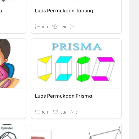
u
Luas Permukaan Tabung
10 T
8th
5
Luas Permukaan Prisma
10 T
8th
3