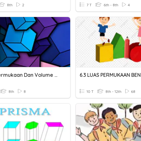
8th
2
7 T
6th - 8th
4
Luas Permukaan Dan Volume Balok
8th
8
10 T
8th - 12th
68