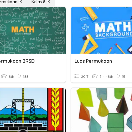
ermukaan
Kelas 8
ermukaan BRSD
Luas Permukaan
8th
188
20 T
7th - 8th
15