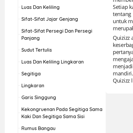
Setiap 
Luas Dan Keliling
tentang
Sifat-Sifat Jajar Genjang
untuk m
merupak
Sifat-Sifat Persegi Dan Persegi
Quizizz
Panjang
keserba
Sudut Tertulis
pertany
mengaja
Luas Dan Keliling Lingkaran
menjadi 
mandiri
Segitiga
Quizizz 
Lingkaran
Garis Singgung
Kekongruenan Pada Segitiga Sama
Kaki Dan Segitiga Sama Sisi
Rumus Bangau