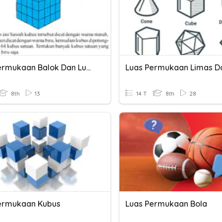
Luas Permukaan Balok Dan Luas Permukaan Kubus
8th
13
14 T
8th
28
ermukaan Kubus
Luas Permukaan Bola