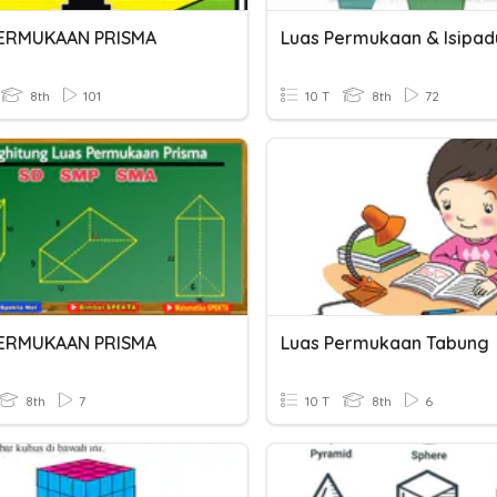
PERMUKAAN PRISMA
Luas Permukaan & Isipad
8th
101
10 T
8th
72
PERMUKAAN PRISMA
Luas Permukaan Tabung
8th
7
10 T
8th
6