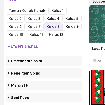
KELAS
Luas p
Taman Kanak Kanak
Kelas 1
Kelas 2
Kelas 3
Kelas 4
Kelas 5
Kelas 6
Kelas 7
Kelas 8
Kelas 9
Kelas 10
Kelas 11
Kelas 12
MATA PELAJARAN
Luas P
Emosional Sosial
20 T
Penelitian Sosial
Mengetik
Seni Rupa