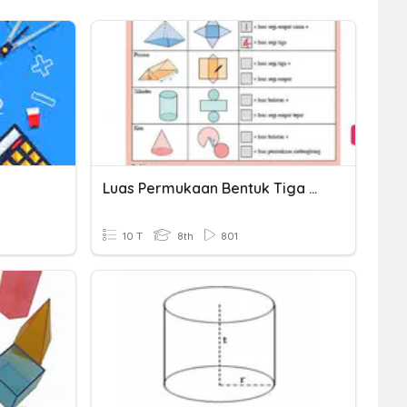
Luas Permukaan Bentuk Tiga Dimensi
10 T
8th
801