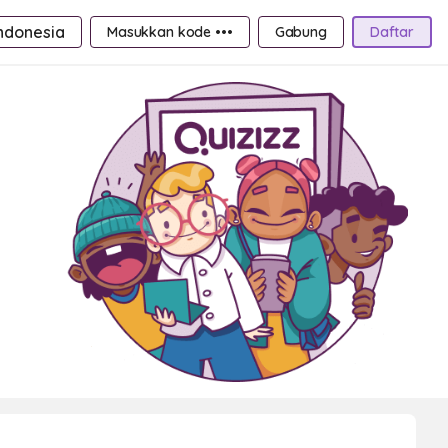
ndonesia
Masukkan kode •••
Gabung
Daftar