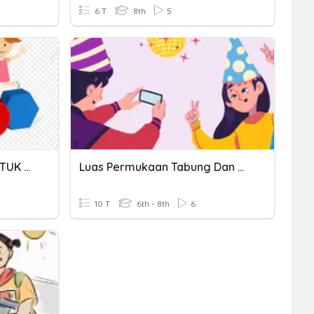
6 T
8th
5
6.3 LUAS PERMUKAAN BENTUK 3 DIMENSI
Luas Permukaan Tabung Dan Kerucut
10 T
6th - 8th
6