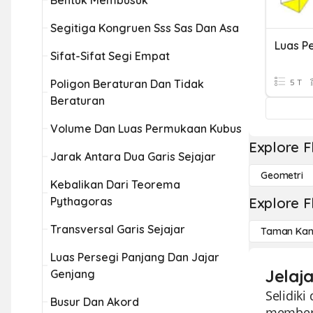
Bentuk Membusuk
Segitiga Kongruen Sss Sas Dan Asa
Sifat-Sifat Segi Empat
Poligon Beraturan Dan Tidak
5 T
Beraturan
Volume Dan Luas Permukaan Kubus
Explore F
Jarak Antara Dua Garis Sejajar
Geometri
Kebalikan Dari Teorema
Pythagoras
Explore F
Transversal Garis Sejajar
Taman Kan
Luas Persegi Panjang Dan Jajar
Jelaj
Genjang
Selidiki
Busur Dan Akord
memberi