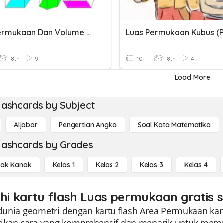
Luas Permukaan Dan Volume Prisma
8th
9
10 T
8th
4
Load More
lashcards by Subject
Aljabar
Pengertian Angka
Soal Kata Matematika
lashcards by Grades
ak Kanak
Kelas 1
Kelas 2
Kelas 3
Kelas 4
ahi kartu flash Luas permukaan gratis 
 dunia geometri dengan kartu flash Area Permukaan kami
kan cara yang komprehensif dan menarik untuk memp