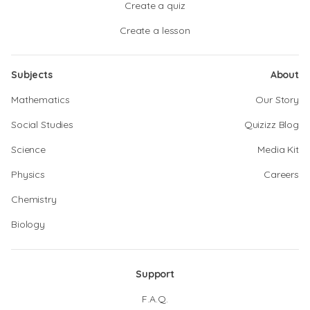
Create a quiz
Create a lesson
Subjects
About
Mathematics
Our Story
Social Studies
Quizizz Blog
Science
Media Kit
Physics
Careers
Chemistry
Biology
Support
F.A.Q.