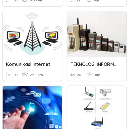
10 T
6th - 8th
13 T
8th
Komunikasi Internet
TEKNOLOGI INFORMASI DAN KOMUNIKASI [TIK]
10 T
7th - 8th
20 T
8th