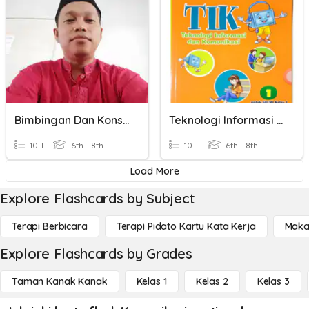
Bimbingan Dan Konseling ( Komunikasi )
Teknologi Informasi Dan Komunikasi
10 T
6th - 8th
10 T
6th - 8th
Load More
Explore Flashcards by Subject
Terapi Berbicara
Terapi Pidato Kartu Kata Kerja
Maka
Explore Flashcards by Grades
Taman Kanak Kanak
Kelas 1
Kelas 2
Kelas 3