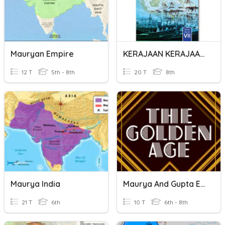
Mauryan Empire
KERAJAAN KERAJAAN HINDU BUDA
12 T
5th - 8th
20 T
8th
Maurya India
Maurya And Gupta Empires
21 T
6th
10 T
6th - 8th