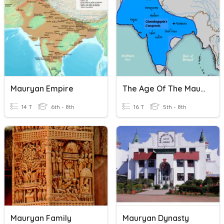
Mauryan Empire
The Age Of The Mauryas
14 T
6th - 8th
16 T
5th - 8th
Mauryan Family
Mauryan Dynasty