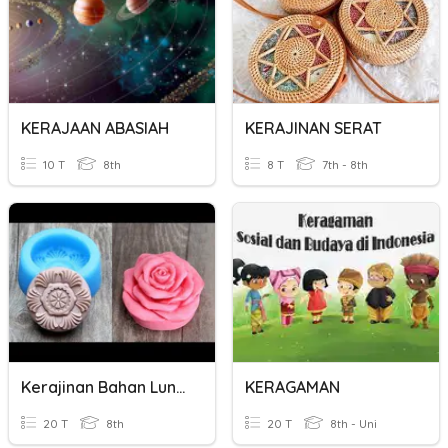
KERAJAAN ABASIAH
KERAJINAN SERAT
10 T
8th
8 T
7th - 8th
Kerajinan Bahan Lunak
KERAGAMAN
20 T
8th
20 T
8th - Uni