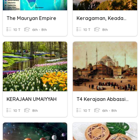
The Mauryan Empire
Keragaman, Keadaan Dan Letak Geografis Indonesia
10 T
6th - 8th
10 T
8th
KERAJAAN UMAIYYAH
T4 Kerajaan Abbassiyah
10 T
8th
10 T
6th - 8th