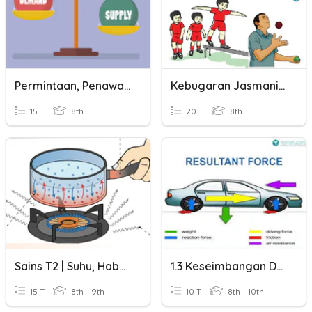
Permintaan, Penawaran Dan Keseimbangan Harga
Kebugaran Jasmani (Latihan Keseimbangan Dan Koordinasi)
15 T
8th
20 T
8th
Sains T2 | Suhu, Haba Dan Keseimbangan Terma
1.3 Keseimbangan Daya
15 T
8th - 9th
10 T
8th - 10th