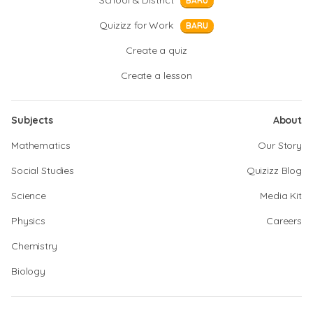
School & District
BARU
Quizizz for Work
BARU
Create a quiz
Create a lesson
Subjects
About
Mathematics
Our Story
Social Studies
Quizizz Blog
Science
Media Kit
Physics
Careers
Chemistry
Biology