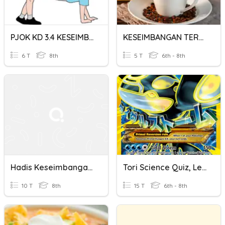
PJOK KD 3.4 KESEIMBANGAN
KESEIMBANGAN TERMA ULANGKAJI
6 T
8th
5 T
6th - 8th
Hadis Keseimbangan Dunia Dan Akhirat
Tori Science Quiz, Lessons 1-3
10 T
8th
15 T
6th - 8th