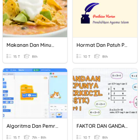
Makanan Dan Minuma Yang Halal Dan Haram
Hormat Dan Patuh Pada Orangbtua Dan Guru
15 T
8th
10 T
8th
Algoritma Dan Pemrograman
FAKTOR DAN GANDAAN
15 T
7th - 8th
10 T
8th