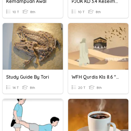
Kemampuan Awal
PJOK KD 3.4 Keseimbangan Statis Posisi Duduk, Berdiri, Dan B
10 T
8th
10 T
8th
Study Guide By Tori
WFH Qurdis Kls 8.6 "keseimbangan Hidup Di Dunia Dan Akhirat"
14 T
8th
20 T
8th