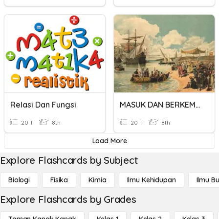
Relasi Dan Fungsi
MASUK DAN BERKEMBANGNYA KOLONIALISME DAN IMPERIALISME EROPA
20 T
8th
20 T
8th
Load More
Explore Flashcards by Subject
Biologi
Fisika
Kimia
Ilmu Kehidupan
Ilmu B
Explore Flashcards by Grades