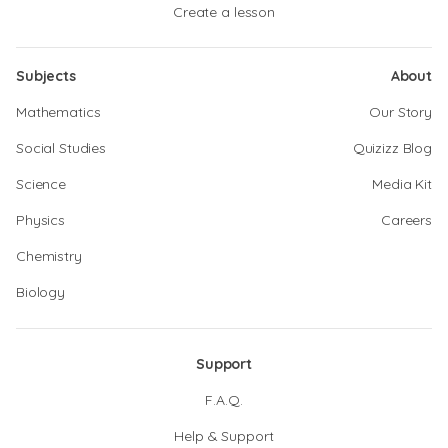
Create a lesson
Subjects
About
Mathematics
Our Story
Social Studies
Quizizz Blog
Science
Media Kit
Physics
Careers
Chemistry
Biology
Support
F.A.Q.
Help & Support