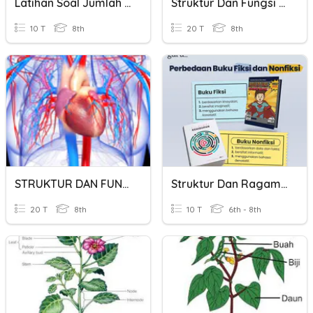
Latihan Soal Jumlah Ismiyyah
Struktur Dan Fungsi Tumbuhan
10 T
8th
20 T
8th
STRUKTUR DAN FUNGSI JANTUNG
Struktur Dan Ragam Kalimat
20 T
8th
10 T
6th - 8th