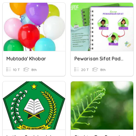
Mubtada' Khobar
Pewarisan Sifat Pada Makhluk Hidup
10 T
8th
20 T
8th