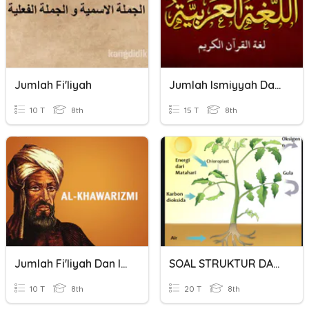
Jumlah Fi'liyah
Jumlah Ismiyyah Dan Jumlah Fi'liyyah
10 T
8th
15 T
8th
Jumlah Fi'liyah Dan Ismiyyah
SOAL STRUKTUR DAN FUNGSI TUMBUHAN
10 T
8th
20 T
8th