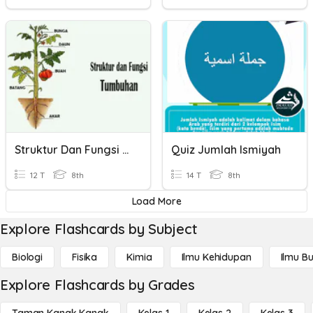
Struktur Dan Fungsi Tumbuhan
Quiz Jumlah Ismiyah
12 T
8th
14 T
8th
Load More
Explore Flashcards by Subject
Biologi
Fisika
Kimia
Ilmu Kehidupan
Ilmu B
Explore Flashcards by Grades