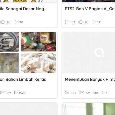
Pancasila Sebagai Dasar Negara & Sumber Dari Segala Sumber Hukum
8th
30
11 T
8th
12
nan Bahan Limbah Keras
8th
1578
10 T
5th - 8th
3