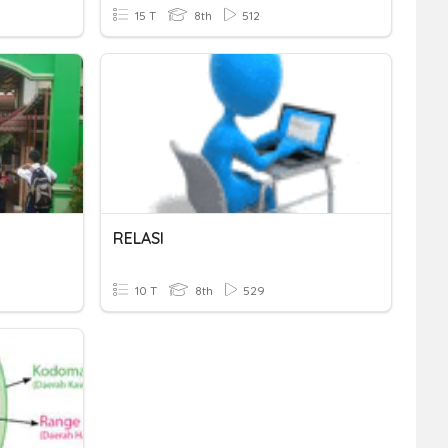
15 T
8th
512
RELASI
10 T
8th
529