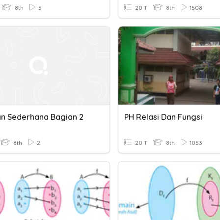
8th
5
20 T
8th
1508
n Sederhana Bagian 2
PH Relasi Dan Fungsi
8th
2
20 T
8th
1053