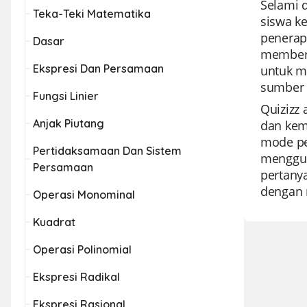
Selami 
Teka-Teki Matematika
siswa k
penerap
Dasar
memberi
Ekspresi Dan Persamaan
untuk m
sumber 
Fungsi Linier
Quizizz 
Anjak Piutang
dan kem
mode pe
Pertidaksamaan Dan Sistem
mengguna
Persamaan
pertany
dengan 
Operasi Monominal
Kuadrat
Operasi Polinomial
Ekspresi Radikal
Ekspresi Rasional