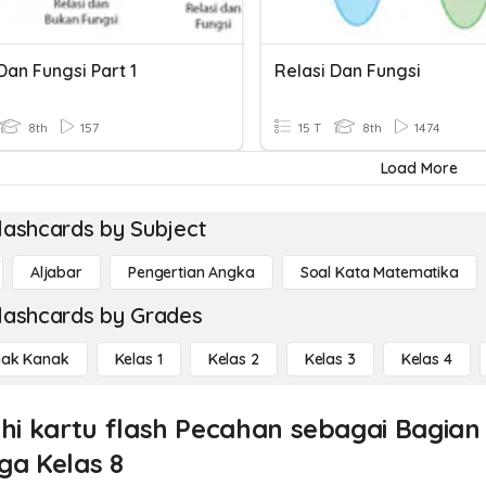
Dan Fungsi Part 1
Relasi Dan Fungsi
8th
157
15 T
8th
1474
Load More
lashcards by Subject
Aljabar
Pengertian Angka
Soal Kata Matematika
lashcards by Grades
ak Kanak
Kelas 1
Kelas 2
Kelas 3
Kelas 4
ahi kartu flash Pecahan sebagai Bagian
ga Kelas 8