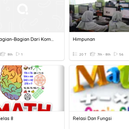
Quiz: Bagian-Bagian Dari Komputer - Perangkat Input
Himpunan
8th
1
20 T
7th - 8th
56
elas 8
Relasi Dan Fungsi