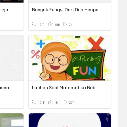
PTS2-Bab V Bagian A_Gereja Sebagai Komunitas Yang Hidup
Banyak Fungsi Dari Dua Himpunan
12 T
8th
21
Menentukan Banyak Himpunan Bagian
Latihan Soal Matematika Bab Relasi Dan Fungsi Kelas 8
10 T
8th
2744