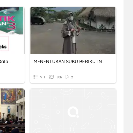
Menukar Suatu Pecahan Dalam Bentuk Indeks 3R
MENENTUKAN SUKU BERIKUTNYA DARI SUATU BARISAN BILANGAN
9 T
8th
2