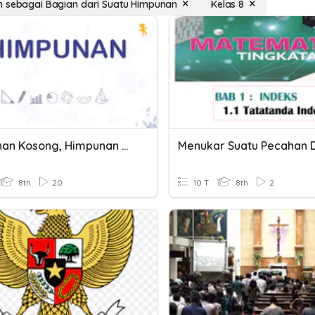
 sebagai Bagian dari Suatu Himpunan
Kelas 8
Himpunan Kosong, Himpunan Bagian, Himpunan Semesta
8th
20
10 T
8th
2