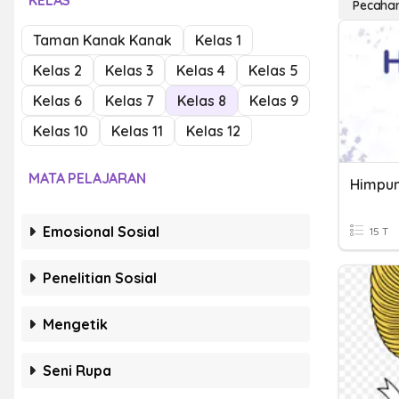
KELAS
Pecahan
Taman Kanak Kanak
Kelas 1
Kelas 2
Kelas 3
Kelas 4
Kelas 5
Kelas 6
Kelas 7
Kelas 8
Kelas 9
Kelas 10
Kelas 11
Kelas 12
MATA PELAJARAN
Emosional Sosial
15 T
Penelitian Sosial
Mengetik
Seni Rupa