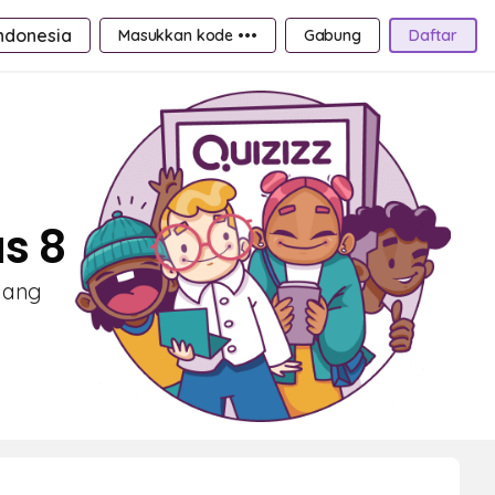
ndonesia
Masukkan kode •••
Gabung
Daftar
s 8
 yang