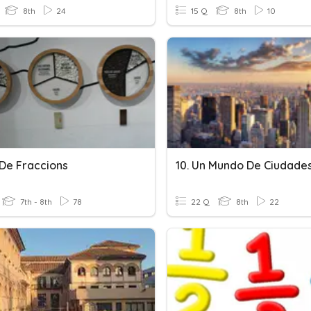
8th
24
15 Q
8th
10
De Fraccions
10. Un Mundo De Ciudade
7th - 8th
78
22 Q
8th
22