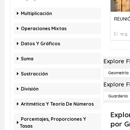
Multiplicación
REUNIÓ
Operaciones Mixtas
13 Q
Datos Y Gráficos
Suma
Explore F
Geometría
Sustracción
Explore F
División
Guardería
Aritmética Y Teoría De Números
Explo
Porcentajes, Proporciones Y
por G
Tasas