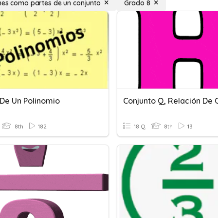
nes como partes de un conjunto
Grado 8
 De Un Polinomio
8th
182
18 Q
8th
13