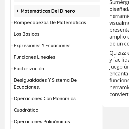
Sumérget
diseñada
Matemáticas Del Dinero
herramie
visualme
Rompecabezas De Matemáticas
presenta
Los Basicos
amplio e
de un c
Expresiones Y Ecuaciones
Quizizz 
Funciones Lineales
y facili
juego ún
Factorización
encanta 
funcione
Desigualdades Y Sistema De
herramie
Ecuaciones.
conviert
Operaciones Con Monomios
Cuadrático
Operaciones Polinómicas