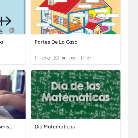
so
Partes De La Casa
20 Q
8th - 12th
27
El Ordenador Como Transmisor De Ideas
Dia Matematicas