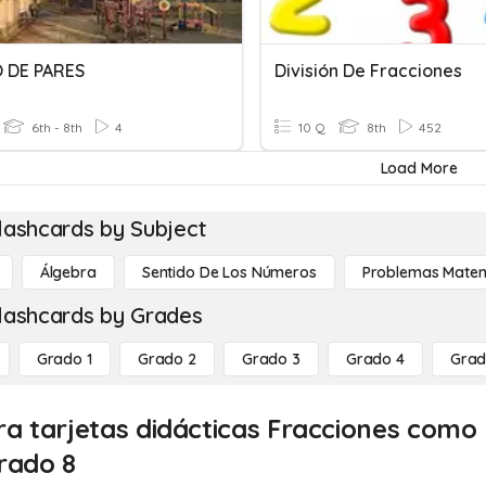
 DE PARES
División De Fracciones
6th - 8th
4
10 Q
8th
452
Load More
lashcards by Subject
Álgebra
Sentido De Los Números
Problemas Matem
lashcards by Grades
Grado 1
Grado 2
Grado 3
Grado 4
Grad
ra tarjetas didácticas Fracciones como
rado 8