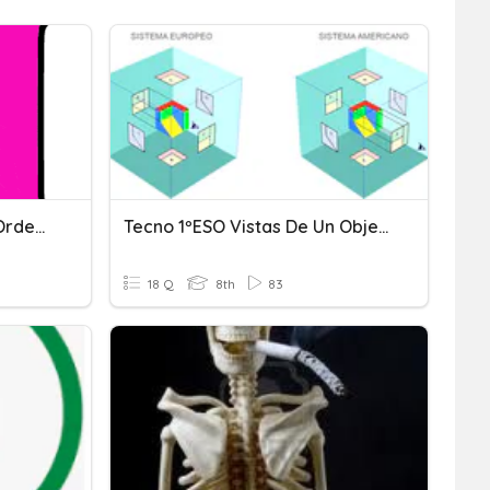
Conjunto Q, Relación De Orden, Suma
Tecno 1ºESO Vistas De Un Objeto
18 Q
8th
83