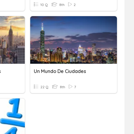
10 Q
8th
2
s
Un Mundo De Ciudades
22 Q
8th
7