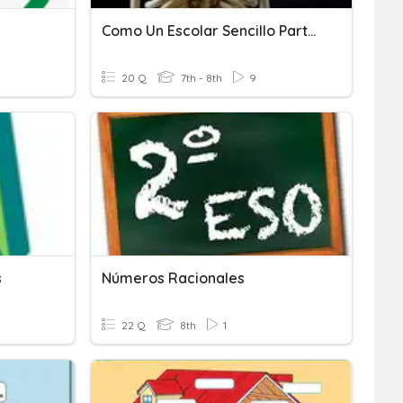
Como Un Escolar Sencillo Parte 1
20 Q
7th - 8th
9
s
Números Racionales
22 Q
8th
1