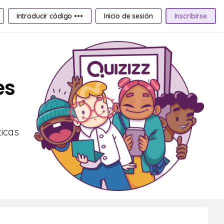
Introducir código •••
Inicio de sesión
Inscribirse
es
ticas