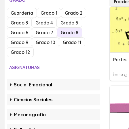
GRADO
Fraccio
Guardería
Grado 1
Grado 2
Grado 3
Grado 4
Grado 5
Grado 6
Grado 7
Grado 8
Grado 9
Grado 10
Grado 11
Grado 12
Partes
ASIGNATURAS
10 Q
Social Emocional
Ciencias Sociales
Mecanografía