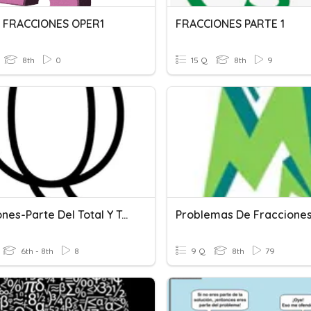
 FRACCIONES OPER1
FRACCIONES PARTE 1
8th
0
15 Q
8th
9
Fracciones-Parte Del Total Y Total De La Parte
Problemas De Fraccione
6th - 8th
8
9 Q
8th
79