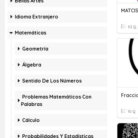
Bellas Artes
MATCIS
Idioma Extranjero
52 Q
Matemáticas
Geometría
Álgebra
Sentido De Los Números
Problemas Matemáticos Con
Palabras
10 Q
Cálculo
Probabilidades Y Estadísticas