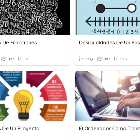
 De Fracciones
Desigualdades De Un Pa
8th
37
17 Q
8th
1133
s De Un Proyecto