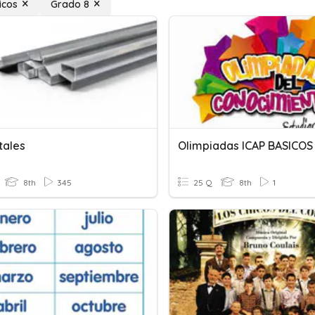
icos
Grado 8
tales
Olimpiadas ICAP BASICOS 
8th
345
25 Q
8th
1