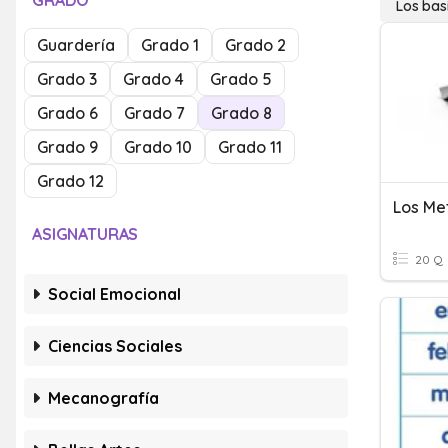
GRADO
Los bas
Guardería
Grado 1
Grado 2
Grado 3
Grado 4
Grado 5
Grado 6
Grado 7
Grado 8
Grado 9
Grado 10
Grado 11
Grado 12
Los Me
ASIGNATURAS
20 Q
Social Emocional
Ciencias Sociales
Mecanografía