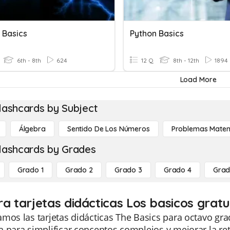
 Basics
Python Basics
6th - 8th
624
12 Q
8th - 12th
1894
Load More
lashcards by Subject
Álgebra
Sentido De Los Números
Problemas Matem
lashcards by Grades
Grado 1
Grado 2
Grado 3
Grado 4
Grad
ra tarjetas didácticas Los basicos grat
mos las tarjetas didácticas The Basics para octavo gr
 para simplificar conceptos complejos y mejorar la re