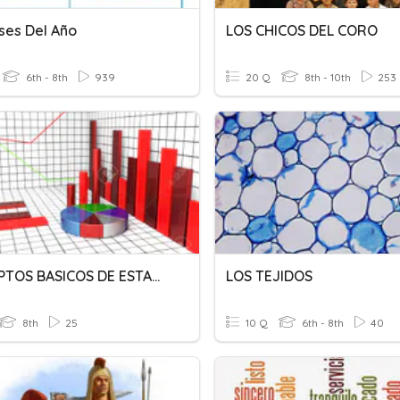
ses Del Año
LOS CHICOS DEL CORO
6th - 8th
939
20 Q
8th - 10th
253
CONCEPTOS BASICOS DE ESTADISTICA
LOS TEJIDOS
8th
25
10 Q
6th - 8th
40