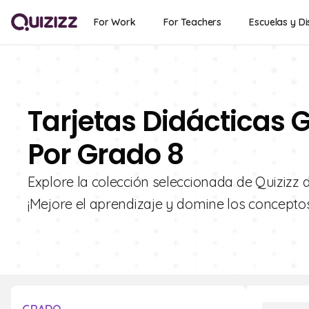
For Work
For Teachers
Escuelas y Di
Tarjetas Didácticas G
Por Grado 8
Explore la colección seleccionada de Quizizz d
¡Mejore el aprendizaje y domine los conceptos