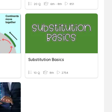
20 Q
6th - 8th
851
Substitution Basics
10 Q
8th
2754