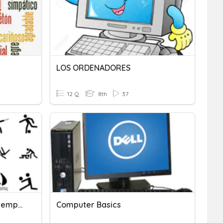
LOS ORDENADORES
12 Q
8th
37
Los Deportes Y Los Pasatiempos
Computer Basics