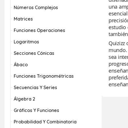
una amp
Números Complejos
esencial
Matrices
precisió
estudio 
Funciones Operaciones
también
Logaritmos
Quizizz 
mundo. 
Secciones Cónicas
sea inte
progreso
Ábaco
enseñanz
Funciones Trigonométricas
preferid
enseñanz
Secuencias Y Series
Álgebra 2
Gráficos Y Funciones
Probabilidad Y Combinatoria