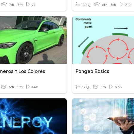
7th - 8th
77
20 Q
6th - 8th
210
meros Y Los Colores
Pangea Basics
6th - 8th
440
17 Q
8th
936