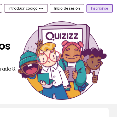
Introducir código •••
Inicio de sesión
Inscribirse
cos
rado 8.