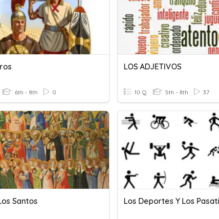
eros
LOS ADJETIVOS
6th - 8th
0
10 Q
5th - 8th
37
Los Santos