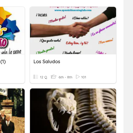
(1)
Los Saludos
12 Q
6th - 8th
101