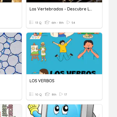
Los Vertebrados - Descubre Los Animales
13 Q
6th - 8th
54
LOS VERBOS
10 Q
8th
17