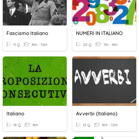
Fascismo Italiano
NUMERI IN ITALIANO
11 Q
8th - 12th
20 Q
7th - 8th
Italiano
Avverbi (italiano)
18 Q
8th
15 Q
8th - 12th