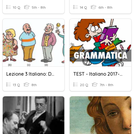
10 Q
5th - 8th
14 Q
6th - 8th
Lezione 3 Italiano: Descrizioni
TEST - Italiano 2017-2018
13 Q
8th
20 Q
7th - 8th