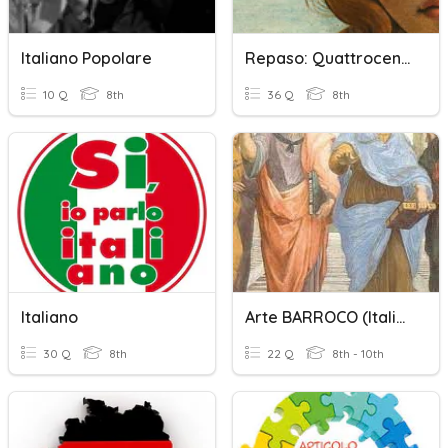
Italiano Popolare
Repaso: Quattrocento Italiano
10 Q
8th
36 Q
8th
Italiano
Arte BARROCO (Italiano, Español Y Europeo)
30 Q
8th
22 Q
8th - 10th