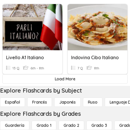
Livello A1 Italiano
Indovina Cibo Italiano
13 Q
6th - 8th
7 Q
8th
Load More
Explore Flashcards by Subject
Español
Francés
Japonés
Ruso
Lenguaje 
Explore Flashcards by Grades
Guardería
Grado 1
Grado 2
Grado 3
Grad