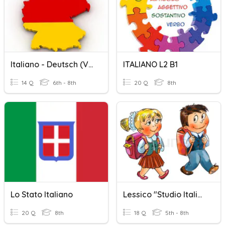
Italiano - Deutsch (verbi)
ITALIANO L2 B1
14 Q
6th - 8th
20 Q
8th
Lo Stato Italiano
Lessico "Studio Italiano"
20 Q
8th
18 Q
5th - 8th