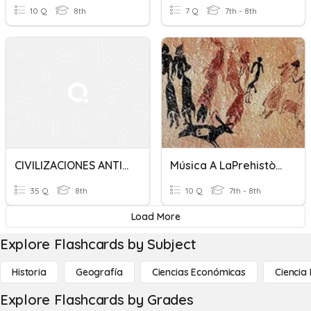
10 Q
8th
7 Q
7th - 8th
CIVILIZACIONES ANTIGUAS EN PANAMÁ
Música A LaPrehistòria I Antigues Civilitzacions
35 Q
8th
10 Q
7th - 8th
Load More
Explore Flashcards by Subject
Historia
Geografía
Ciencias Económicas
Ciencia
Explore Flashcards by Grades