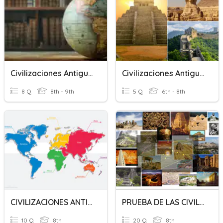
Civilizaciones Antiguas
Civilizaciones Antiguas
8 Q
8th - 9th
5 Q
6th - 8th
CIVILIZACIONES ANTIGUAS
PRUEBA DE LAS CIVILIZACIONES ANTIGUAS
10 Q
8th
20 Q
8th