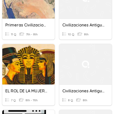
Primeras Civilizaciones
Civilizaciones Antiguas
11 Q
7th - 8th
10 Q
8th
EL ROL DE LA MUJER EN LAS CIVILIZACIONES ANTIGUAS
Civilizaciones Antiguas
7 Q
8th - 11th
8 Q
8th