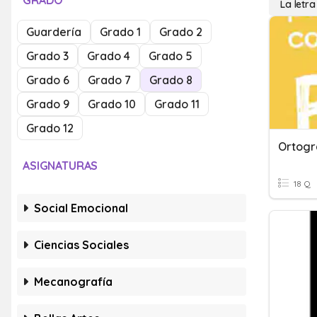
GRADO
La letra
Guardería
Grado 1
Grado 2
Grado 3
Grado 4
Grado 5
Grado 6
Grado 7
Grado 8
Grado 9
Grado 10
Grado 11
Grado 12
ASIGNATURAS
18 Q
Social Emocional
Ciencias Sociales
Mecanografía