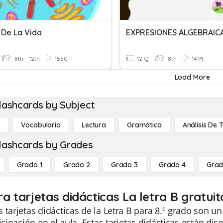
 De La Vida
EXPRESIONES ALGEBRAIC
8th - 12th
1550
12 Q
8th
1491
Load More
lashcards by Subject
o
Vocabulario
Lectura
Gramática
Análisis De 
lashcards by Grades
Grado 1
Grado 2
Grado 3
Grado 4
Grad
ra tarjetas didácticas La letra B gratui
 tarjetas didácticas de la Letra B para 8.º grado son u
ticipación en el aula. Estas tarjetas didácticas están d