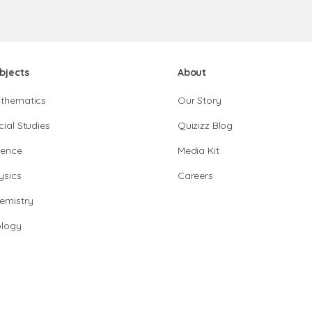
bjects
About
thematics
Our Story
cial Studies
Quizizz Blog
ience
Media Kit
ysics
Careers
emistry
ology