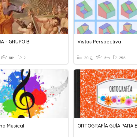
LIA - GRUPO B
Vistas Perspectiva
8th
2
20 Q
8th
256
ma Musical