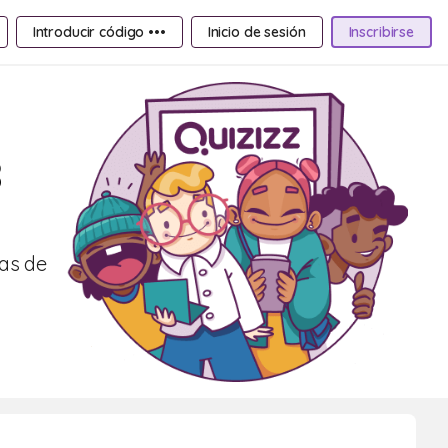
Introducir código •••
Inicio de sesión
Inscribirse
B
cas de