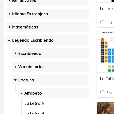
Bellas Artes
La Letr
Idioma Extranjero
10 Q
Matemáticas
Leyendo Escribiendo
Escribiendo
Vocabulario
La Tabl
Lectura
14 Q
Alfabeto
La Letra A
La Letra B