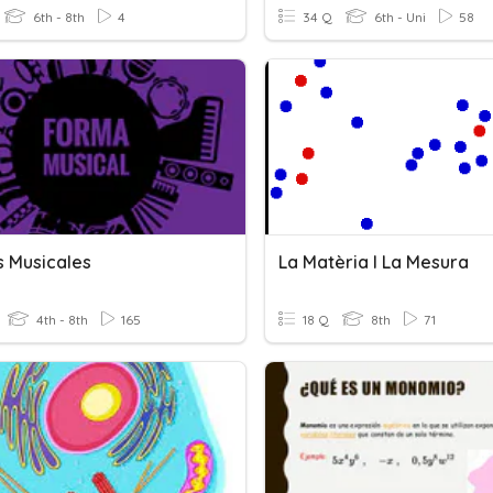
6th - 8th
4
34 Q
6th - Uni
58
 Musicales
La Matèria I La Mesura
4th - 8th
165
18 Q
8th
71