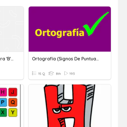
Ortografía: Uso De La Letra 'b' Y 'v'
Ortografía (signos De Puntuación, Letra "b", Letra "v"...)
15 Q
8th
193