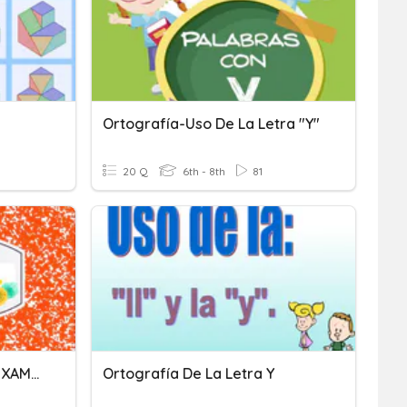
Ortografía-Uso De La Letra "y"
20 Q
6th - 8th
81
ORTOGRAFÍA GUÍA PARA EXAMEN B3P2, LETRAS "LL" Y "Y".
Ortografía De La Letra Y