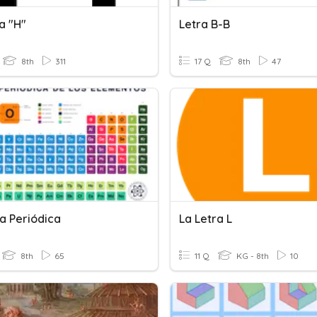
a "h"
Letra B-B
8th
311
17 Q
8th
47
a Periódica
La Letra L
8th
65
11 Q
KG - 8th
10