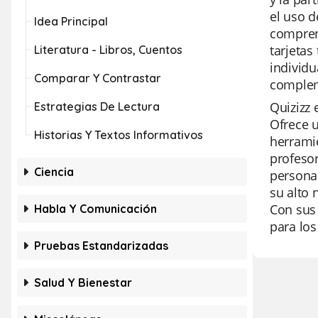
el uso d
Idea Principal
comprens
tarjetas
Literatura - Libros, Cuentos
individu
Comparar Y Contrastar
complem
Quizizz 
Estrategias De Lectura
Ofrece 
Historias Y Textos Informativos
herramie
profesor
Ciencia
personal
su alto 
Con sus 
Habla Y Comunicación
para lo
Pruebas Estandarizadas
Salud Y Bienestar