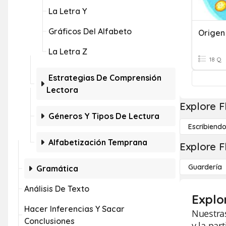
La Letra Y
Gráficos Del Alfabeto
Origen
La Letra Z
18 Q
Estrategias De Comprensión
Lectora
Explore F
Géneros Y Tipos De Lectura
Escribiend
Alfabetización Temprana
Explore F
Guardería
Gramática
Análisis De Texto
Explo
Hacer Inferencias Y Sacar
Nuestras
Conclusiones
y la par