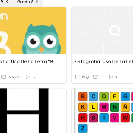
 B
Grado 8
Ortografía: Uso De La Letra "b"-B2-P2
6th - 8th
52
10 Q
8th
0