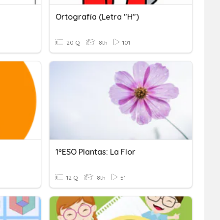
Ortografía (letra "h")
20 Q
8th
101
1ºESO Plantas: La Flor
12 Q
8th
51