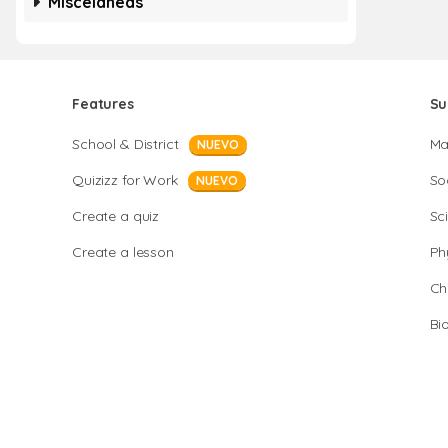
Misceláneas
Features
Su
School & District
Ma
NUEVO
Quizizz for Work
So
NUEVO
Create a quiz
Sc
Create a lesson
Ph
Ch
Bi