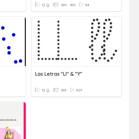
12 Q
6th - 8th
84
Las Letras "ll" & "y"
15 Q
8th
407