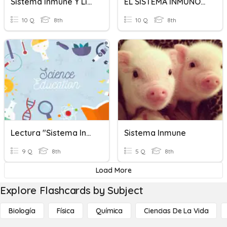
Sistema Inmune Y Linfático
EL SISTEMA INMUNOLOGICO
10 Q
8th
10 Q
8th
Lectura "Sistema Inmune" 8°B
Sistema Inmune
9 Q
8th
5 Q
8th
Load More
Explore Flashcards by Subject
Biología
Física
Química
Ciencias De La Vida