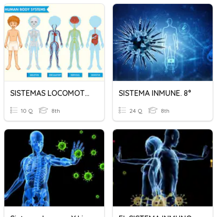
SISTEMAS LOCOMOTOR, NERVIOSO Y EXCRETOR
SISTEMA INMUNE. 8°
10 Q
8th
24 Q
8th