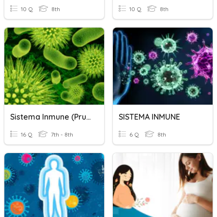
10 Q
8th
10 Q
8th
Sistema Inmune (prueba)
SISTEMA INMUNE
16 Q
7th - 8th
6 Q
8th