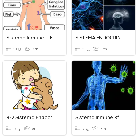
Sistema Inmune II. Evaluación.
SISTEMA ENDOCRINO E INMUNE 8
10 Q
8th
15 Q
8th
8-2 Sistema Endocrino Y Sistema Inmune
Sistema Inmune 8°
17 Q
8th
9 Q
8th