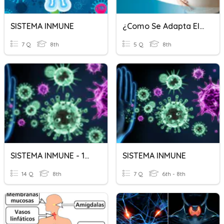
SISTEMA INMUNE
¿como Se Adapta El Sistema Inmune En Un Embarazo?
7 Q
8th
5 Q
8th
SISTEMA INMUNE - 1RA PARTE
SISTEMA INMUNE
14 Q
8th
7 Q
6th - 8th