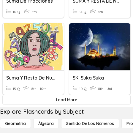
Suma De Fracciones
SUMA Y RESTA DE NUMEROS ENTEROS
10 Q
8th
14 Q
8th
Suma Y Resta De Numeros Naturales
SKI Suka Suka
15 Q
8th - 10th
10 Q
8th - Uni
Load More
Explore Flashcards by Subject
Geometría
Álgebra
Sentido De Los Números
Pro