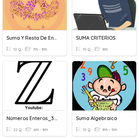
Suma Y Resta De Enteros (Z)
SUMA CRITERIOS
10 Q
7th - 8th
10 Q
8th
Números Enteros_3. Suma Y Resta De Enteros
Suma Algebraica
22 Q
6th - 8th
10 Q
8th - 9th