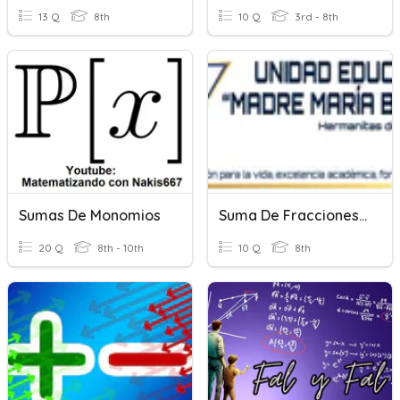
13 Q
8th
10 Q
3rd - 8th
Sumas De Monomios
Suma De Fracciones Homogeneas
20 Q
8th - 10th
10 Q
8th