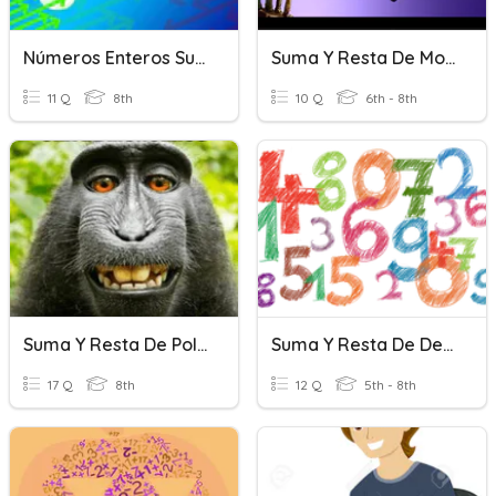
Números Enteros Suma Y Resta
Suma Y Resta De Monomios
11 Q
8th
10 Q
6th - 8th
Suma Y Resta De Polinomios
Suma Y Resta De Decimales
17 Q
8th
12 Q
5th - 8th