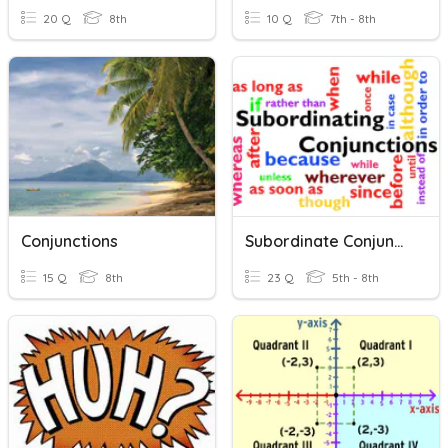
20 Q
8th
10 Q
7th - 8th
Conjunctions
Subordinate Conjunctions
15 Q
8th
23 Q
5th - 8th