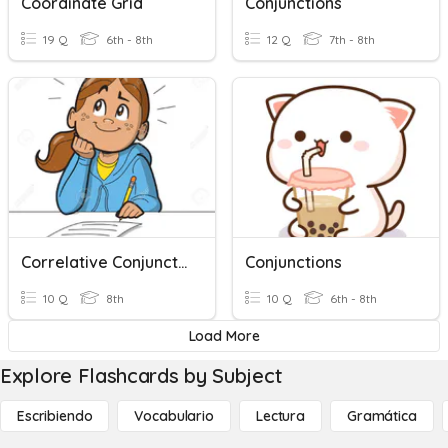
Coordinate Grid
Conjunctions
19 Q
6th - 8th
12 Q
7th - 8th
Correlative Conjunctions
Conjunctions
10 Q
8th
10 Q
6th - 8th
Load More
Explore Flashcards by Subject
Escribiendo
Vocabulario
Lectura
Gramática