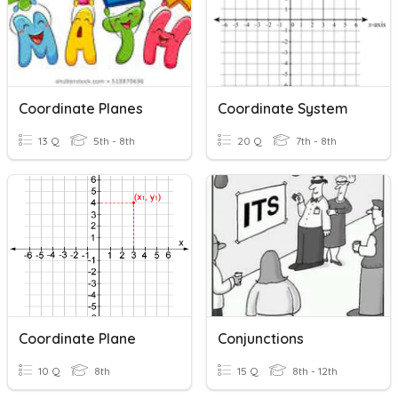
Coordinate Planes
Coordinate System
13 Q
5th - 8th
20 Q
7th - 8th
Coordinate Plane
Conjunctions
10 Q
8th
15 Q
8th - 12th