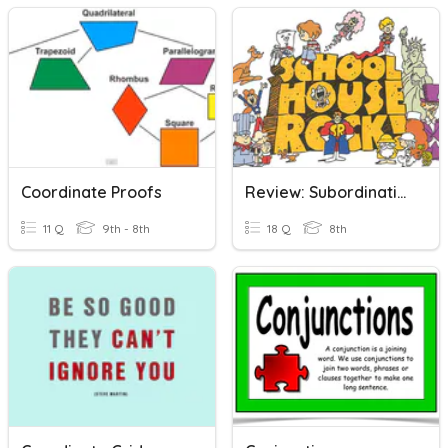
Coordinate Proofs
Review: Subordinating Conjunctions
11 Q
9th - 8th
18 Q
8th