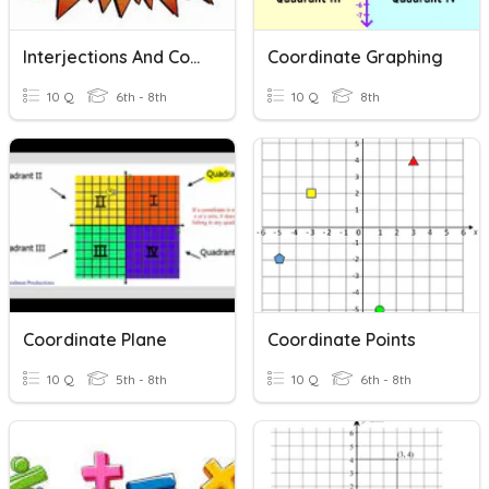
Interjections And Conjunctions
Coordinate Graphing
10 Q
6th - 8th
10 Q
8th
Coordinate Plane
Coordinate Points
10 Q
5th - 8th
10 Q
6th - 8th