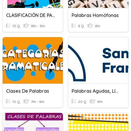
CLASIFICACIÓN DE PALABRAS
Palabras Homófonas
10 Q
8th - 9th
8 Q
8th
Clases De Palabras
Palabras Agudas, Llanas Y Esdrújulas.
10 Q
7th - 8th
20 Q
8th