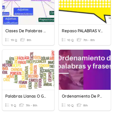
Clases De Palabras 02.
Repaso PALABRAS VARIABLES 2º ESO
19 Q
8th
10 Q
7th - 8th
Palabras Llanas O Graves
Ordenamiento De Palabras
11 Q
7th - 8th
10 Q
8th