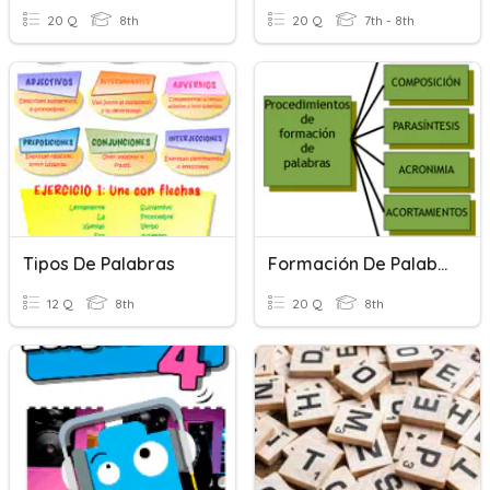
20 Q
8th
20 Q
7th - 8th
Tipos De Palabras
Formación De Palabras
12 Q
8th
20 Q
8th