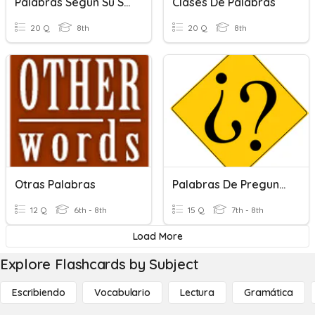
Palabras Según Su Sílaba Tónica
Clases De Palabras
20 Q
8th
20 Q
8th
Otras Palabras
Palabras De Pregunta
12 Q
6th - 8th
15 Q
7th - 8th
Load More
Explore Flashcards by Subject
Escribiendo
Vocabulario
Lectura
Gramática