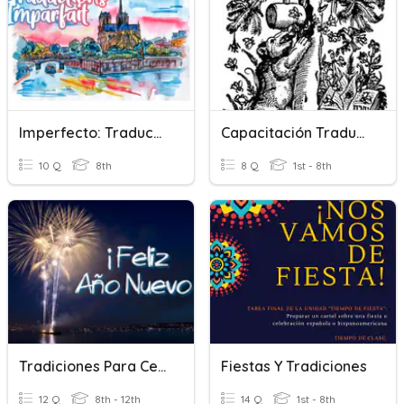
Imperfecto: Traducciones
Capacitación Traducciones.
10 Q
8th
8 Q
1st - 8th
Tradiciones Para Celebrar El Ano Nuevo
Fiestas Y Tradiciones
12 Q
8th - 12th
14 Q
1st - 8th