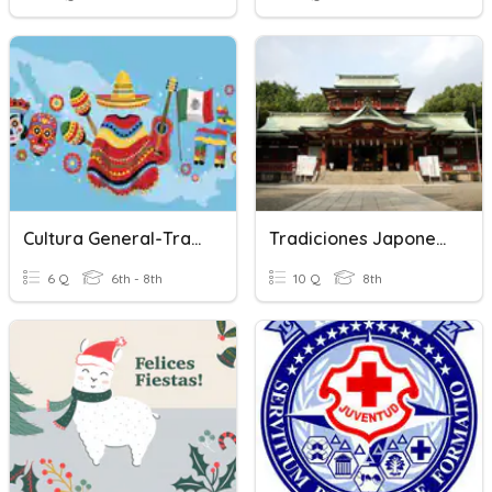
Cultura General-Tradiciones
Tradiciones Japonesas En El LMJ
6 Q
6th - 8th
10 Q
8th