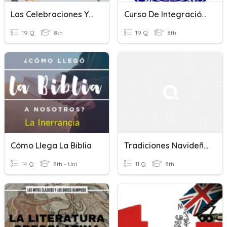
Las Celebraciones Y Tradiciones Del Mundo Hispano
Curso De Integración A Las Tradiciones
19 Q
8th
19 Q
8th
Cómo Llega La Biblia
Tradiciones Navideñas Hispanohablantes
14 Q
8th - Uni
11 Q
8th