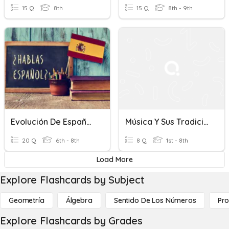
15 Q
8th
15 Q
8th - 9th
Evolución De España Repaso
Música Y Sus Tradiciones.
20 Q
6th - 8th
8 Q
1st - 8th
Load More
Explore Flashcards by Subject
Geometría
Álgebra
Sentido De Los Números
Pro
Explore Flashcards by Grades