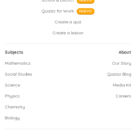
School & District
NUEVO
Quizizz for Work
NUEVO
Create a quiz
Create a lesson
Subjects
About
Mathematics
Our Story
Social Studies
Quizizz Blog
Science
Media Kit
Physics
Careers
Chemistry
Biology