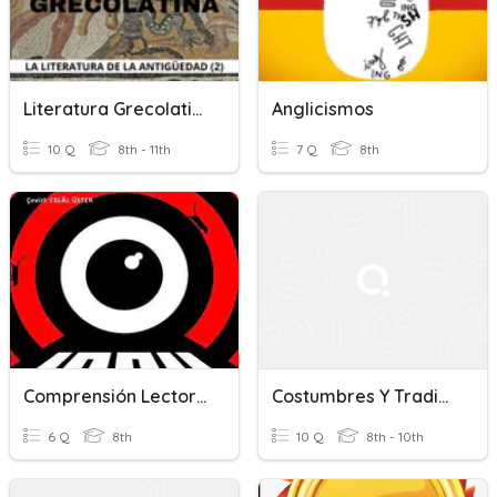
Literatura Grecolatina - Tercero Básico
Anglicismos
10 Q
8th - 11th
7 Q
8th
Comprensión Lectora: "1984" (George Orwell)
Costumbres Y Tradiciones Del Ecuador
6 Q
8th
10 Q
8th - 10th